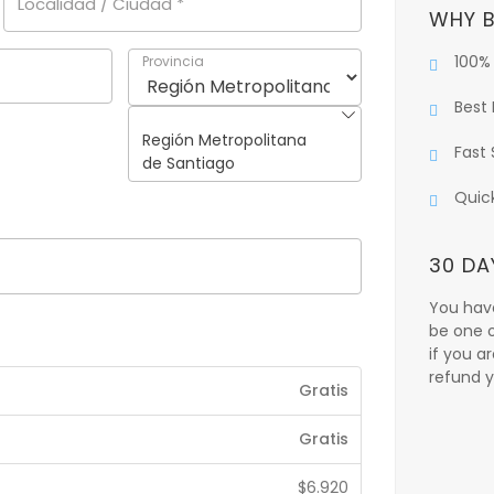
Localidad / Ciudad
*
WHY B
100%
Provincia
Best 
Región Metropolitana
Fast 
de Santiago
Quic
30 DA
You have
be one o
if you a
refund y
Gratis
Gratis
$
6.920