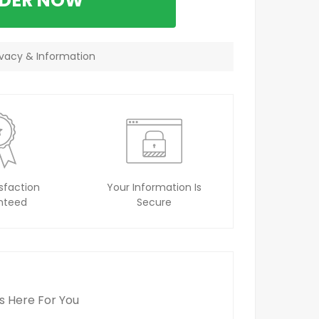
RDER NOW
vacy & Information
sfaction
Your Information Is
nteed
Secure
s Here For You