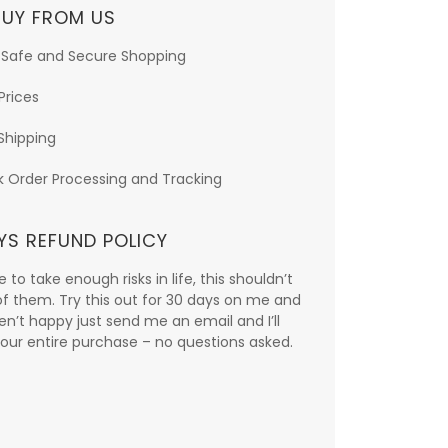
UY FROM US
 Safe and Secure Shopping
Prices
Shipping
k Order Processing and Tracking
YS REFUND POLICY
 to take enough risks in life, this shouldn’t
f them. Try this out for 30 days on me and
ren’t happy just send me an email and I’ll
our entire purchase – no questions asked.