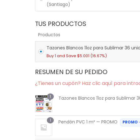
(Santiago)
TUS PRODUCTOS
Productos
Tazones Blancos 11oz para Sublimar 36 uni
Buy 1 and Save
$
5.001
(16.67%)
RESUMEN DE SU PEDIDO
¿Tienes un cupón? Haz clic aquí para intro
1
Tazones Blancos 11oz para Sublimar 
1
Pendón PVC 1 m² — PROMO
PROMO ·