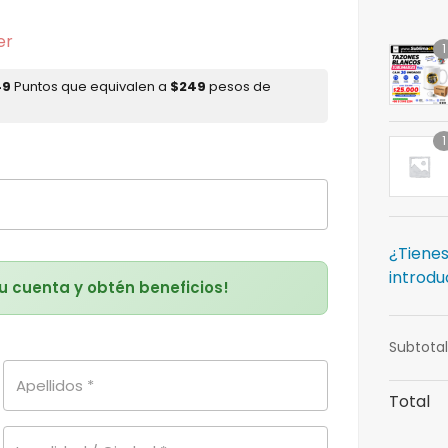
er
1
49
Puntos que equivalen a
$
249
pesos de
1
¿Tienes
introdu
tu cuenta y obtén beneficios!
Subtotal
Apellidos
*
Total