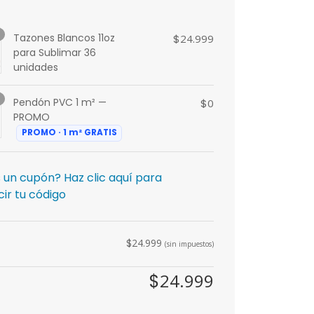
Tazones Blancos 11oz
$
24.999
para Sublimar 36
unidades
Pendón PVC 1 m² —
$
0
PROMO
PROMO · 1 m² GRATIS
 un cupón? Haz clic aquí para
cir tu código
$
24.999
(sin impuestos)
24.999
$