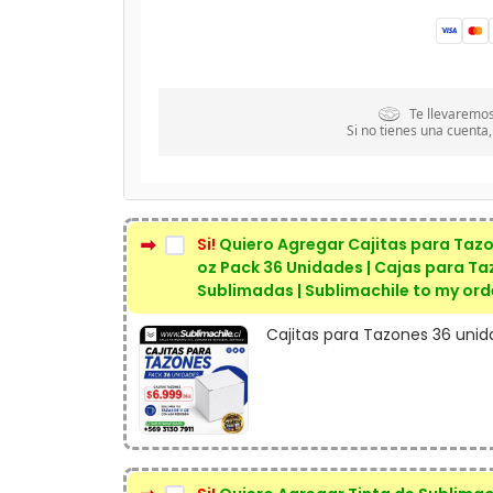
Te llevaremo
Si no tienes una cuenta,
Si!
Quiero Agregar Cajitas para Tazo
oz Pack 36 Unidades | Cajas para Ta
Sublimadas | Sublimachile to my ord
Cajitas para Tazones 36 unid