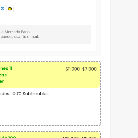
s a Mercado Pago
 puedes usar tu e-mail.
El
El
nes 11
$
11.000
$
7.000
zas
precio
precio
er
original
actual
era:
es:
ades. 100% Sublimables.
$11.000.
$7.000.