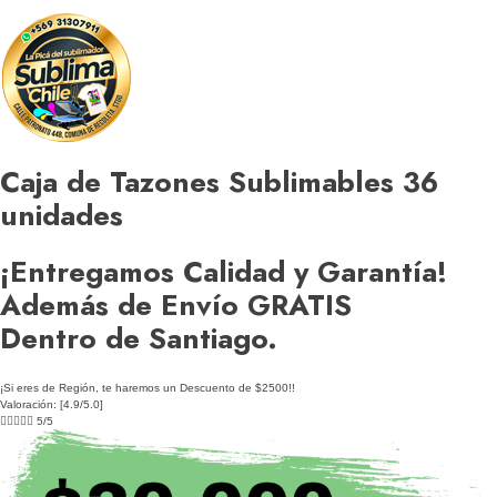
Caja de Tazones Sublimables 36
unidades
¡Entregamos Calidad y Garantía!
Además de Envío GRATIS
Dentro de Santiago.
¡Si eres de Región, te haremos un Descuento de $2500!!
Valoración: [4.9/5.0]





5/5