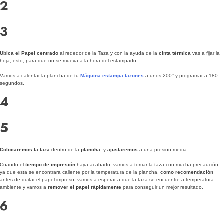
2
3
Ubica el Papel centrado
al rededor de la Taza y con la ayuda de la
cinta térmica
vas a fijar la
hoja, esto, para que no se mueva a la hora del estampado.
Vamos a calentar la plancha de tu
Máquina estampa tazones
a unos 200° y programar a 180
segundos.
4
5
Colocaremos la taza
dentro de la
plancha
, y
ajustaremos
a una presion media
Cuando el
tiempo de impresión
haya acabado, vamos a tomar la taza con mucha precaución,
ya que esta se encontrara caliente por la temperatura de la plancha,
como recomendación
antes de quitar el papel impreso, vamos a esperar a que la taza se encuentre a temperatura
ambiente y vamos a
remover el papel rápidamente
para conseguir un mejor resultado.
6