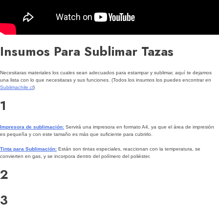
Insumos Para Sublimar Tazas
Necesitaras materiales los cuales sean adecuados para estampar y sublimar, aquí te dejamos
una lista con lo que necesitaras y sus funciones. (Todos los insumos los puedes encontrar en
Sublimachile.cl
)
1
Impresora de sublimación:
Servirá una impresora en formato A4, ya que el área de impresión
es pequeña y con este tamaño es más que suficiente para cubrirlo.
Tinta para Sublimación:
Están son tintas especiales, reaccionan con la temperatura, se
convierten en gas, y se incorpora dentro del polímero del poliéster.
2
3