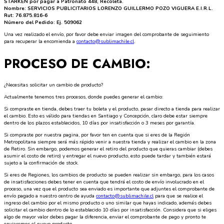
STARKEN por pagar a Patronato 448, Recoleta.
Nombre: SERVICIOS PUBLICITARIOS LORENZO GUILLERMO POZO VIGUERA E.I.R.L.
Rut: 76.875.816-6
Número del Pedido: Ej. 509062
Una vez realizado el envío, por favor debe enviar imagen del comprobante de seguimiento
para recuperar la encomienda a
contacto@sublimachile.cl
.
PROCESO DE CAMBIO:
¿Necesitas solicitar un cambio de producto?
Actualmente tenemos tres procesos, donde puedes generar el cambio:
Si compraste en tienda, debes traer tu boleta y el producto, pasar directo a tienda para realizar
el cambio. Esto es válido para tiendas en Santiago y Concepción, claro debe estar siempre
dentro de los plazos establecidos, 10 días por insatisfacción o 3 meses por garantía.
Si compraste por nuestra pagina, por favor ten en cuenta que si eres de la Región
Metropolitana siempre será más rápido venir a nuestra tienda y realizar el cambio en la zona
de Retiro. Sin embargo, podemos generar el retiro del producto que quieras cambiar (debes
asumir el costo de retiro) y entregar el nuevo producto, esto puede tardar y también estará
sujeto a la confirmación de stock.
Si eres de Regiones, los cambios de producto se pueden realizar sin embargo, para los casos
de insatisfacciones debes tener en cuenta que tendrá el costo de envío involucrado en el
proceso, una vez que el producto sea enviado es importante que adjuntes el comprobante de
envío pagado a nuestro centro de ayuda
contacto@sublimachile.cl
para que se realice el
ingreso del cambio por el mismo producto o uno similar que hayas indicado, además debes
solicitar el cambio dentro de lo establecido 10 días por insatisfacción. Considera que si eliges
algo de mayor valor debes pagar la diferencia, enviar el comprobante de pago y pronto te