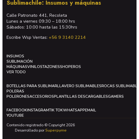
Sublimachile: Insumos y máquinas
Calle Patronato 441, Recoleta
Lunes a viernes 09:30 – 18:00 hrs
Sábados: 10:00 hasta las 15:30hrs
Escribe Wsp Ventas:
+56 9 3140 2214
INSUMOS
SUBLIMACIÓN
MÁQUINAS
VINILOS
TAZONES
SHOPEROS
VER TODO
BOTELLAS PARA SUBLIMAR
LLAVERO SUBLIMABLES
ROCAS SUBLIMABL
POLERAS
POLERONES
ACCESORIOS
PLANTILLAS DESCARGABLES
GAMERS
FACEBOOK
INSTAGRAM
TIK TOK
WHATSAPP
EMAIL
YOUTUBE
Contenido registrado © Copyright 2026
Desarrollado por
Superpyme