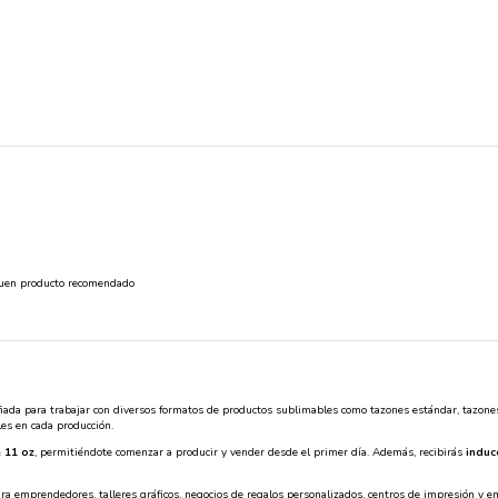
buen producto recomendado
eñada para trabajar con diversos formatos de productos sublimables como tazones estándar, tazones
les en cada producción.
 11 oz
, permitiéndote comenzar a producir y vender desde el primer día. Además, recibirás
induc
ara emprendedores, talleres gráficos, negocios de regalos personalizados, centros de impresión y 