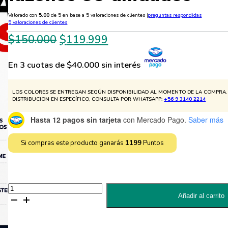
Valorado con
5.00
de 5 en base a
5
valoraciones de clientes
|
preguntas respondidas
5
valoraciones de clientes
El
El
$
150.000
$
119.999
precio
precio
En 3 cuotas de $40.000 sin interés
original
actual
era:
es:
LOS COLORES SE ENTREGAN SEGÚN DISPONIBILIDAD AL MOMENTO DE LA COMPRA. 
$150.000.
$119.999.
DISTRIBUCION EN ESPECÍFICO, CONSULTA POR WHATSAPP:
+56 9 3140 2214
Hasta 12 pagos sin tarjeta
con Mercado Pago.
Saber más
Si compras este producto ganarás
1199
Puntos
Máquina
Estampa
Añadir al carrito
Tazones
y
Shoperos
de