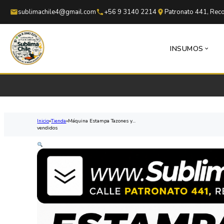
Saltar al contenido principal
Saltar al pie de página
sublimachile4@gmail.com
+56 9 3140 2214
Patronato 441, Reco
INSUMOS
Inicio
Tienda
Máquina Estampa Tazones y...
vendidos