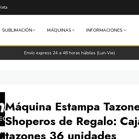
leta
SUBLIMACIÓN
MÁQUINAS
INFORMACIONES
Envío express 24 a 48 horas hábiles (Lun-Vie)
Máquina Estampa Tazone
Shoperos de Regalo: Caj
tazones 36 unidades