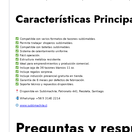
Características Princip
Compatible con varios formatos de tazones sublimables.
Permite trabajar shoperos sublimables.
Compatible con botellas sublimables.
Sistema de calentamiento uniforme.
Fácil operación.
Estructura metálica resistente.
Ideal para emprendimientos y producción comercial.
Incluye caja de 36 tazones blancos 11 oz.
Incluye regalos sorpresa.
Incluye inducción presencial gratuita en tienda.
Garantía de 6 meses por defectos de fabricación.
Soporte técnico y repuestos disponibles.
Disponible en Sublimachile, Patronato 441, Recoleta, Santiago.
WhatsApp: +56 9 3140 2214
www.sublimachile.cl
Preguntas y resp