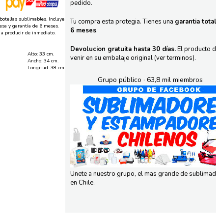
pedido.
botellas sublimables. Incluye
Tu compra esta protegia. Tienes una
garantia total
resa y garantía de 6 meses.
6 meses
.
r a producir de inmediato.
Devolucion gratuita hasta 30 días.
El producto d
Alto: 33 cm.
venir en su embalaje original (ver terminos).
Ancho: 34 cm.
Longitud: 38 cm.
Grupo público · 63,8 mil miembros
Unete a nuestro grupo, el mas grande de sublimad
en Chile.