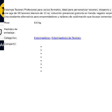
Regalo:
Caja
de
Estampa Tazones Profesional para varios formatos. Ideal para personalizar tazones, shoperos y 
tazones
una caja de 36 tazones blancos de 11 oz, inducción presencial gratuita en tienda, regalos sorp
36
Una excelente alternativa para emprendedores y talleres de sublimación que buscan comenza
unidades
cantidad
Peso:
6.4 kg.
Medidas de
embalaje:
Categorías:
Estampadoras
,
Estampadoras de Tazones
Compartir: