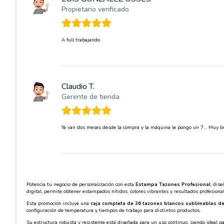
Propietario verificado
A full trabajando
Claudio T.
Gerente de tienda
Ya van dos meses desde la compra y la máquina le pongo un 7… Muy 
Potencia tu negocio de personalización con esta
Estampa Tazones Profesional
, dis
digital, permite obtener estampados nítidos, colores vibrantes y resultados profesiona
Esta promoción incluye una
caja completa de 36 tazones blancos sublimables de
configuración de temperatura y tiempos de trabajo para distintos productos.
Su estructura robusta y resistente está diseñada para un uso continuo, siendo ideal p