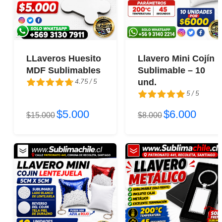
LLaveros Huesito
Llavero Mini Cojín
MDF Sublimables
Sublimable – 10
4.75 / 5
und.
5 / 5
4.75 / 5
$5.000
$6.000
$15.000
5 / 5
$8.000