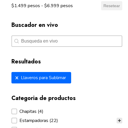
$1.499 pesos - $6.999 pesos
Resetear
Buscador en vivo
Buscador en vivo
Buscador en vivo
Resultados
Resultados
Llaveros para Sublimar
Categoria de productos
Categoria de productos
Chapitas
(4)
Estampadoras
(22)