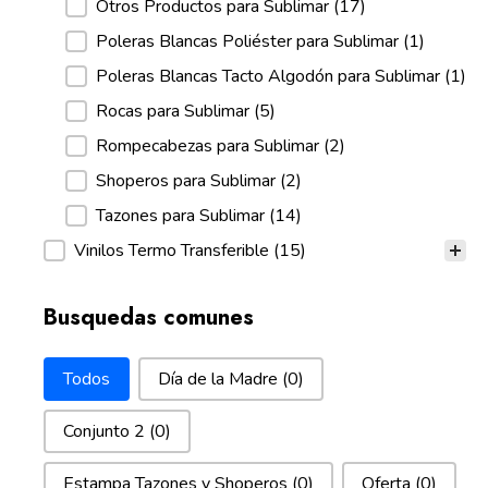
Otros Productos para Sublimar
(17)
Poleras Blancas Poliéster para Sublimar
(1)
Poleras Blancas Tacto Algodón para Sublimar
(1)
Rocas para Sublimar
(5)
Rompecabezas para Sublimar
(2)
Shoperos para Sublimar
(2)
Tazones para Sublimar
(14)
Vinilos Termo Transferible
(15)
Busquedas comunes
Busquedas comunes
Todos
Día de la Madre
(0)
Conjunto 2
(0)
Estampa Tazones y Shoperos
(0)
Oferta
(0)