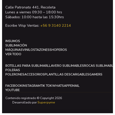
Calle Patronato 441, Recoleta
Lunes a viernes 09:30 – 18:00 hrs
Sábados: 10:00 hasta las 15:30hrs
Escribe Wsp Ventas:
+56 9 3140 2214
INSUMOS
SUBLIMACIÓN
MÁQUINAS
VINILOS
TAZONES
SHOPEROS
VER TODO
BOTELLAS PARA SUBLIMAR
LLAVERO SUBLIMABLES
ROCAS SUBLIMABL
POLERAS
POLERONES
ACCESORIOS
PLANTILLAS DESCARGABLES
GAMERS
FACEBOOK
INSTAGRAM
TIK TOK
WHATSAPP
EMAIL
YOUTUBE
Contenido registrado © Copyright 2026
Desarrollado por
Superpyme