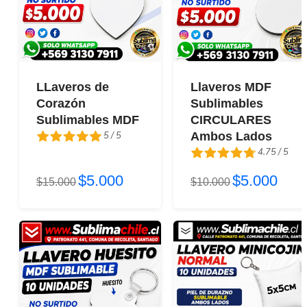
LLaveros de
Llaveros MDF
Corazón
Sublimables
Sublimables MDF
CIRCULARES
5 / 5
Ambos Lados
4.75 / 5
5 / 5
$5.000
$5.000
$15.000
4.75 / 5
$10.000