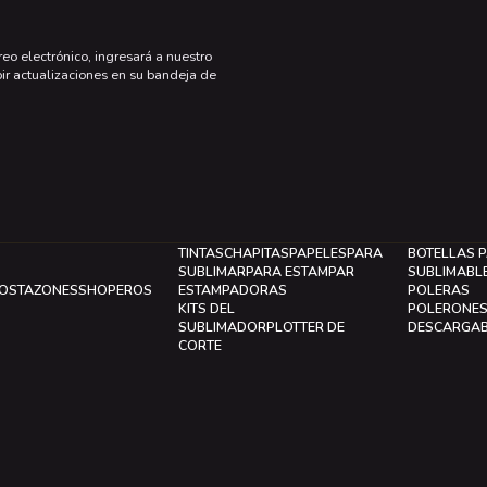
reo electrónico, ingresará a nuestro
bir actualizaciones en su bandeja de
TINTAS
CHAPITAS
PAPELES
PARA
BOTELLAS 
SUBLIMAR
PARA ESTAMPAR
SUBLIMABL
LOS
TAZONES
SHOPEROS
ESTAMPADORAS
POLERAS
KITS DEL
POLERONE
SUBLIMADOR
PLOTTER DE
DESCARGA
CORTE