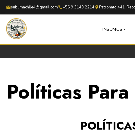
Saltar al contenido principal
Saltar al pie de página
sublimachile4@gmail.com
+56 9 3140 2214
Patronato 441, Reco
INSUMOS
Políticas Par
POLÍTICA