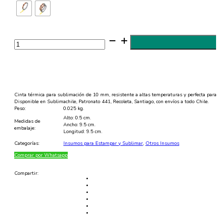
Cinta
Térmica
para
Sublimación
10mm
cantidad
Cinta térmica para sublimación de 10 mm, resistente a altas temperaturas y perfecta para 
Disponible en Sublimachile, Patronato 441, Recoleta, Santiago, con envíos a todo Chile.
Peso:
0.025 kg.
Alto: 0.5 cm.
Medidas de
Ancho: 9.5 cm.
embalaje:
Longitud: 9.5 cm.
Categorías:
Insumos para Estampar y Sublimar
,
Otros Insumos
Comprar por Whatsapp
Compartir: