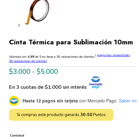
Cinta Térmica para Sublimación 10mm
|
preguntas respondidas
Valorado con
4.89
de 5 en base a
38
valoraciones de clientes
38
valoraciones de clientes
Rango
$
3.000
-
$
5.000
de
En 3 cuotas de $1.000 sin interés
precios:
desde
Hasta 12 pagos sin tarjeta
con Mercado Pago.
Saber má
$3.000
hasta
Si compras este producto ganarás
30-50
Puntos
$5.000
Cantidad