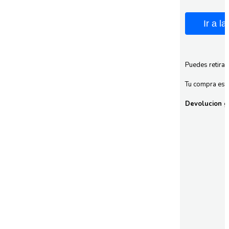
Ir a l
Puedes retirar
Tu compra esta
Devolucion gr