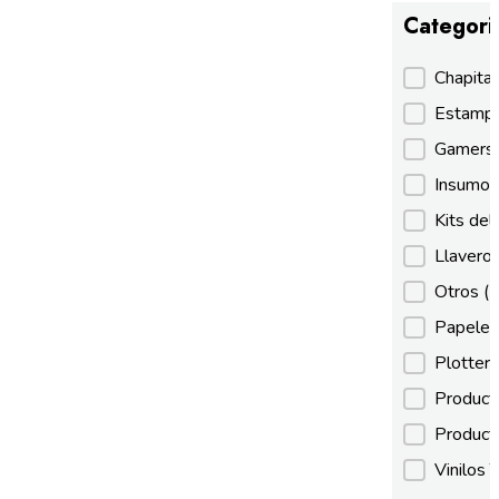
Categori
Categori
Chapita
Estamp
Gamer
Insumos
Kits de
Llaveros
Otros
(
Papeles
Plotter
Product
Product
Vinilos 