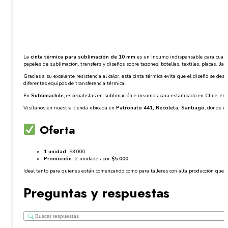
La
cinta térmica para sublimación de 10 mm
es un insumo indispensable para cualqui
papeles de sublimación, transfers y diseños sobre tazones, botellas, textiles, placas, ll
Gracias a su excelente resistencia al calor, esta cinta térmica evita que el diseño se d
diferentes equipos de transferencia térmica.
En
Sublimachile
, especialistas en sublimación e insumos para estampado en Chile, enc
Visítanos en nuestra tienda ubicada en
Patronato 441, Recoleta, Santiago
, donde en
Oferta
1 unidad:
$3.000
Promoción:
2 unidades por
$5.000
Ideal tanto para quienes están comenzando como para talleres con alta producción que n
Preguntas y respuestas