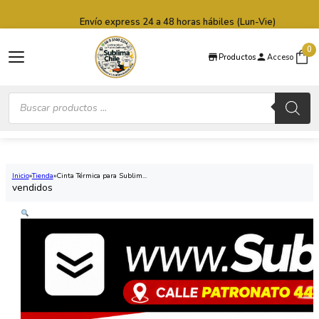
Saltar al contenido principal
Saltar al pie de página
Envío express 24 a 48 horas hábiles (Lun-Vie)
0
Productos
Acceso
Búsqueda
de
productos
Inicio
Tienda
Cinta Térmica para Sublim...
vendidos