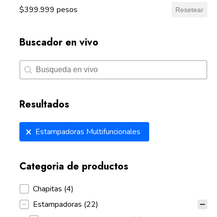
$399.999 pesos
Resetear
Buscador en vivo
Buscador en vivo
Buscador en vivo
Resultados
Resultados
Estampadoras Multifuncionales
Categoria de productos
Categoria de productos
Chapitas
(4)
Estampadoras
(22)