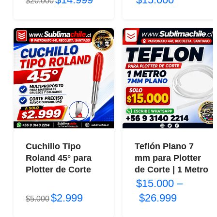
5 / 5
$20.000
Cuchillo Tipo
Teflón Plano 7
Roland 45° para
mm para Plotter
Plotter de Corte
de Corte | 1 Metro
$15.000
–
$2.999
$26.999
$5.000