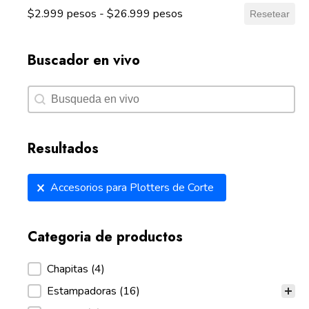
$2.999 pesos - $26.999 pesos
Resetear
Buscador en vivo
Buscador en vivo
Buscador en vivo
Resultados
Resultados
Accesorios para Plotters de Corte
Categoria de productos
Categoria de productos
Chapitas
(4)
Estampadoras
(16)