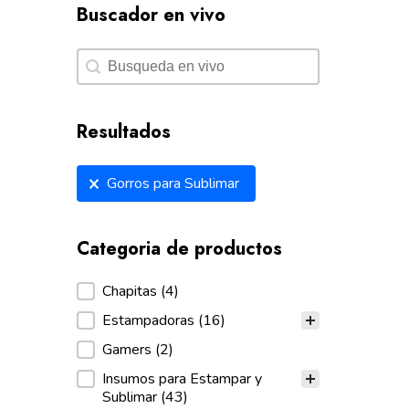
Buscador en vivo
Buscador en vivo
Buscador en vivo
Resultados
Resultados
Gorros para Sublimar
Categoria de productos
Categoria de productos
Chapitas
(4)
Estampadoras
(16)
Gamers
(2)
Insumos para Estampar y
Sublimar
(43)