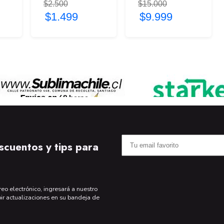
$2.500
$15.000
$1.499
$9.999
scuentos y tips para
reo electrónico, ingresará a nuestro
bir actualizaciones en su bandeja de