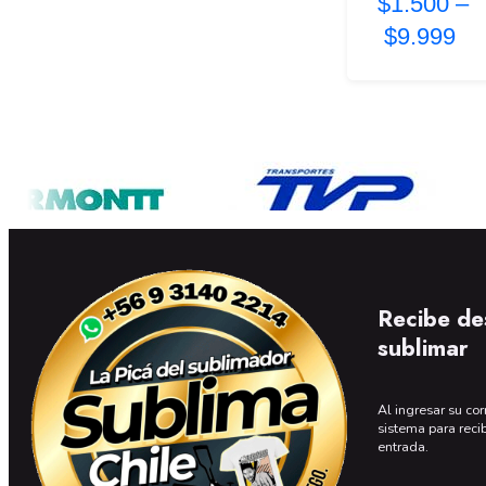
$1.500
–
$9.999
Recibe de
sublimar
Al ingresar su cor
sistema para reci
entrada.