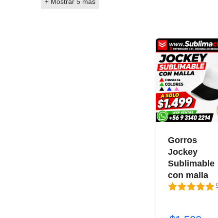
+ Mostrar 5 más
Gorros
Jockey
Sublimable
con malla
5
5 / 5