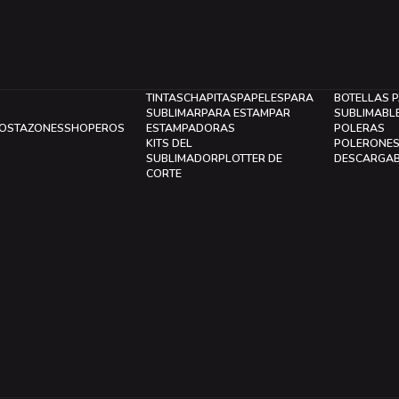
TINTAS
CHAPITAS
PAPELES
PARA
BOTELLAS 
SUBLIMAR
PARA ESTAMPAR
SUBLIMABL
LOS
TAZONES
SHOPEROS
ESTAMPADORAS
POLERAS
KITS DEL
POLERONE
SUBLIMADOR
PLOTTER DE
DESCARGA
CORTE