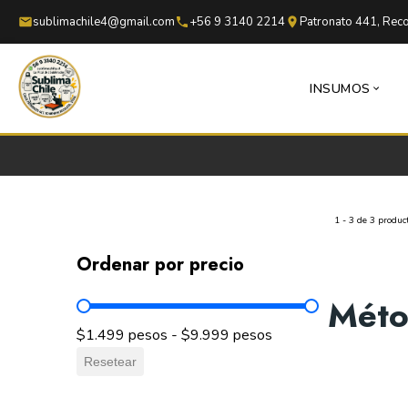
Saltar al contenido principal
Saltar al pie de página
sublimachile4@gmail.com
+56 9 3140 2214
Patronato 441, Reco
INSUMOS
1 - 3 de 3 produc
Ordenar por precio
Méto
Ordenar por precio
$1.499 pesos - $9.999 pesos
Resetear