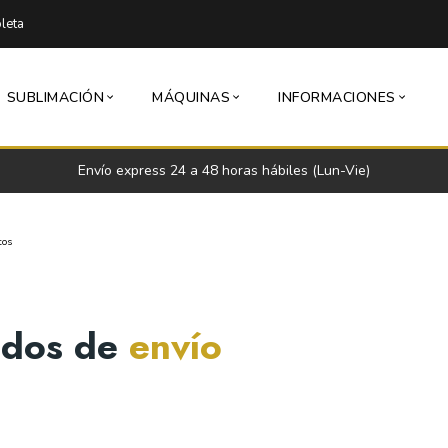
leta
SUBLIMACIÓN
MÁQUINAS
INFORMACIONES
Envío express 24 a 48 horas hábiles (Lun-Vie)
tos
dos de
envío