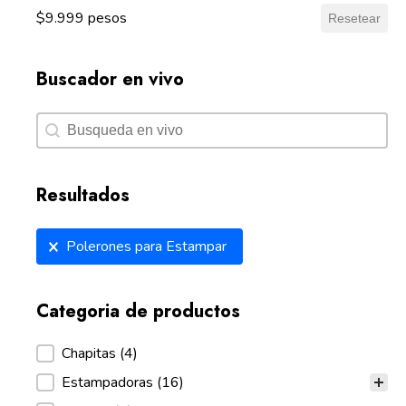
$9.999 pesos
Resetear
Buscador en vivo
Buscador en vivo
Buscador en vivo
Resultados
Resultados
Polerones para Estampar
Categoria de productos
Categoria de productos
Chapitas
(4)
Estampadoras
(16)