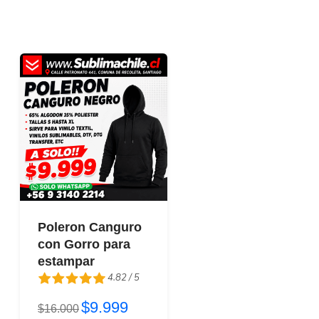
Poleron Canguro
con Gorro para
estampar
4.82 / 5
$9.999
4.82 / 5
$16.000