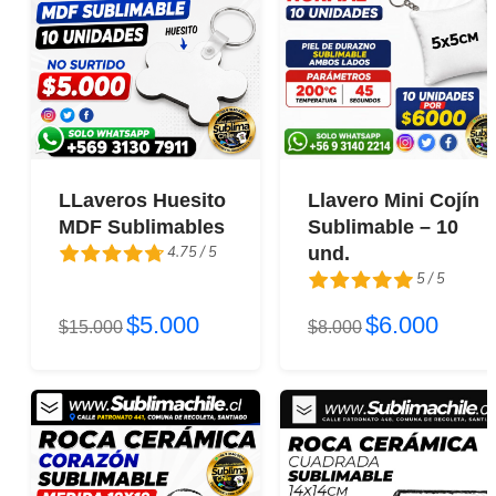
LLaveros Huesito
Llavero Mini Cojín
MDF Sublimables
Sublimable – 10
4.75 / 5
und.
5 / 5
4.75 / 5
$5.000
$6.000
$15.000
5 / 5
$8.000