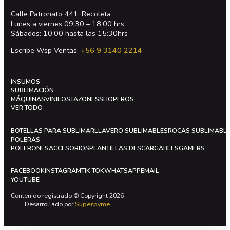
Calle Patronato 441, Recoleta
Lunes a viernes 09:30 – 18:00 hrs
Sábados: 10:00 hasta las 15:30hrs
Escribe Wsp Ventas:
+56 9 3140 2214
INSUMOS
SUBLIMACIÓN
MÁQUINAS
VINILOS
TAZONES
SHOPEROS
VER TODO
BOTELLAS PARA SUBLIMAR
LLAVERO SUBLIMABLES
ROCAS SUBLIMABL
POLERAS
POLERONES
ACCESORIOS
PLANTILLAS DESCARGABLES
GAMERS
FACEBOOK
INSTAGRAM
TIK TOK
WHATSAPP
EMAIL
YOUTUBE
Contenido registrado © Copyright 2026
Desarrollado por
Superpyme