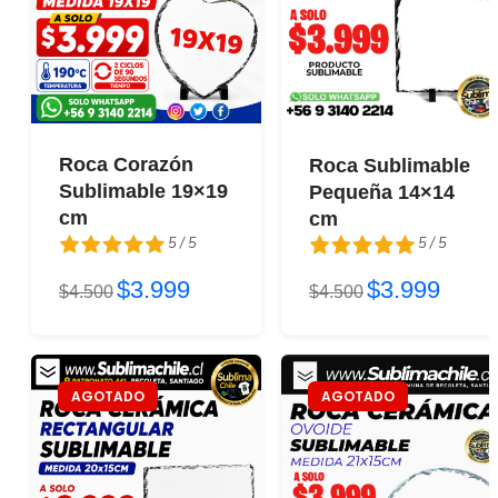
Roca Corazón
Roca Sublimable
Sublimable 19×19
Pequeña 14×14
cm
cm
5 / 5
5 / 5
$3.999
$3.999
5 / 5
$4.500
5 / 5
$4.500
AGOTADO
AGOTADO