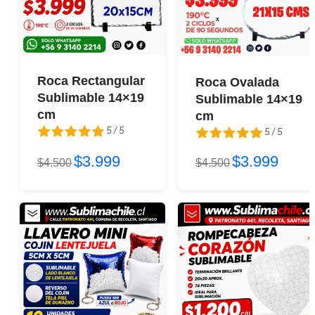
Roca Rectangular
Roca Ovalada
Sublimable 14×19
Sublimable 14×19
cm
cm
5 / 5
5 / 5
$3.999
$3.999
5 / 5
$4.500
5 / 5
$4.500