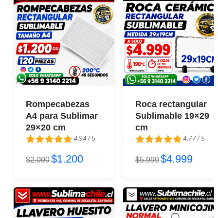
Rompecabezas
Roca rectangular
A4 para Sublimar
Sublimable 19×29
29×20 cm
cm
4.94 / 5
4.77 / 5
$1.200
$4.999
4.94 / 5
$2.000
4.77 / 5
$5.999