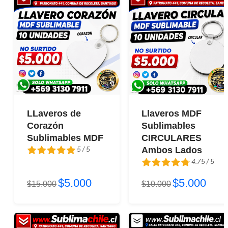
LLaveros de
Llaveros MDF
Corazón
Sublimables
Sublimables MDF
CIRCULARES
5 / 5
Ambos Lados
4.75 / 5
5 / 5
$5.000
$5.000
$15.000
4.75 / 5
$10.000