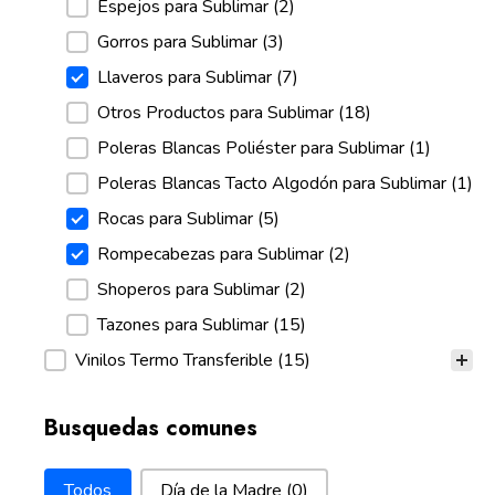
Espejos para Sublimar
(2)
Gorros para Sublimar
(3)
Llaveros para Sublimar
(7)
Otros Productos para Sublimar
(18)
Poleras Blancas Poliéster para Sublimar
(1)
Poleras Blancas Tacto Algodón para Sublimar
(1)
Rocas para Sublimar
(5)
Rompecabezas para Sublimar
(2)
Shoperos para Sublimar
(2)
Tazones para Sublimar
(15)
Vinilos Termo Transferible
(15)
Busquedas comunes
Busquedas comunes
Todos
Día de la Madre
(0)