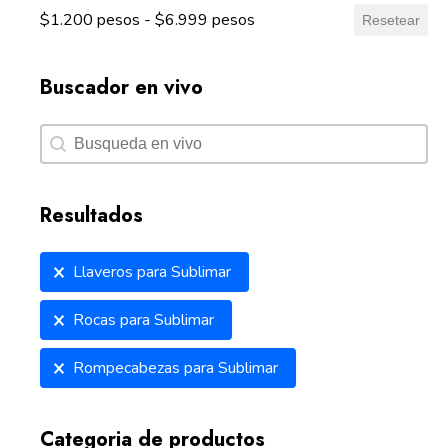
$1.200 pesos - $6.999 pesos
Resetear
Buscador en vivo
Buscador en vivo
Buscador en vivo
Resultados
Resultados
Llaveros para Sublimar
Rocas para Sublimar
Rompecabezas para Sublimar
Categoria de productos