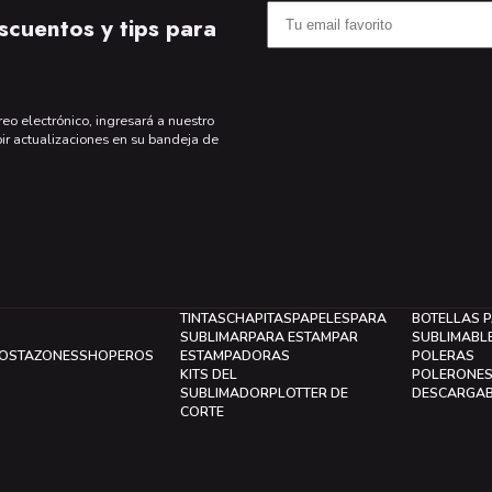
scuentos y tips para
reo electrónico, ingresará a nuestro
bir actualizaciones en su bandeja de
TINTAS
CHAPITAS
PAPELES
PARA
BOTELLAS 
SUBLIMAR
PARA ESTAMPAR
SUBLIMABL
LOS
TAZONES
SHOPEROS
ESTAMPADORAS
POLERAS
KITS DEL
POLERONE
SUBLIMADOR
PLOTTER DE
DESCARGA
CORTE