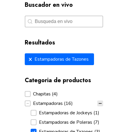
Buscador en vivo
Buscador en vivo
Buscador en vivo
Resultados
Resultados
Estampadoras de Tazones
Categoria de productos
Categoria de productos
Chapitas
(4)
Estampadoras
(16)
Estampadoras de Jockeys
(1)
Estampadoras de Poleras
(7)
Estampadoras de Tazones
(3)