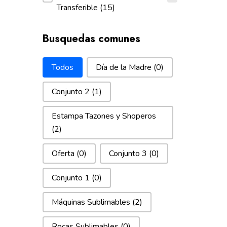
Transferible
(15)
Busquedas comunes
Busquedas comunes
Todos
Día de la Madre
(0)
Conjunto 2
(1)
Estampa Tazones y Shoperos
(2)
Oferta
(0)
Conjunto 3
(0)
Conjunto 1
(0)
Máquinas Sublimables
(2)
Rocas Sublimables
(0)