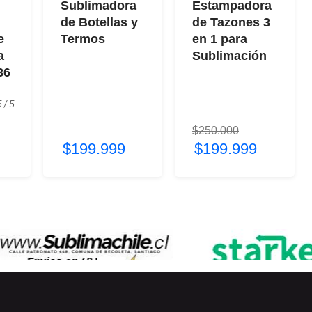
Sublimadora
Estampadora
de Botellas y
de Tazones 3
e
Termos
en 1 para
a
Sublimación
36
 / 5
$250.000
$199.999
$199.999