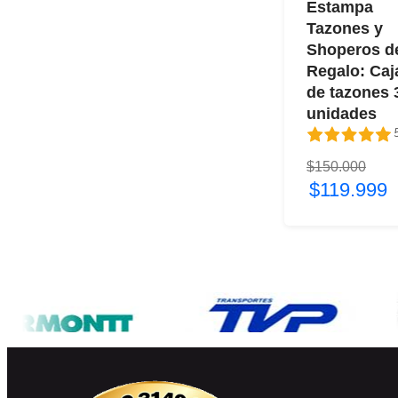
Estampa
Tazones y
Shoperos d
Regalo: Caj
de tazones 
unidades
5
$150.000
5 / 5
$119.999