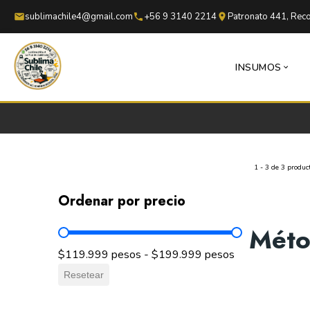
Saltar al contenido principal
Saltar al pie de página
sublimachile4@gmail.com
+56 9 3140 2214
Patronato 441, Reco
INSUMOS
1 - 3 de 3 produc
Ordenar por precio
Méto
Ordenar por precio
$119.999 pesos - $199.999 pesos
Resetear