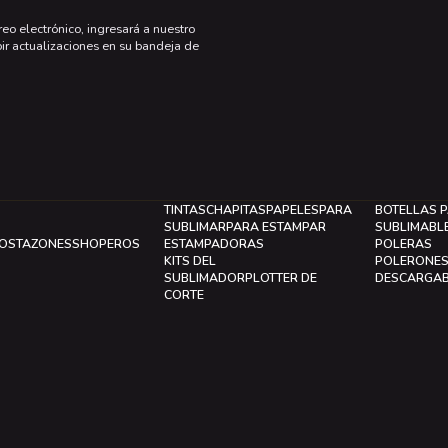
reo electrónico, ingresará a nuestro
bir actualizaciones en su bandeja de
TINTAS
CHAPITAS
PAPELES
PARA
BOTELLAS 
SUBLIMAR
PARA ESTAMPAR
SUBLIMABL
LOS
TAZONES
SHOPEROS
ESTAMPADORAS
POLERAS
KITS DEL
POLERONE
SUBLIMADOR
PLOTTER DE
DESCARGA
CORTE