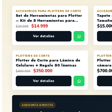
ACCESORIOS PARA PLOTTERS DE CORTE
ACCESOR
OFERTA
Set de Herramientas para Plotter
Tapete 
– Kit de 5 Herramientas para
Tamaño
Vinilo
El
El
$
14.999
$
15.00
$
20.000
precio
precio
original
Ver detalles
actual
era:
es:
$20.000.
$14.999.
PLOTTERS DE CORTE
PLOTTER
OFERTA
AGOTADO
Plotter de Corte para Lámina de
Plotter
Celulares + Regalo 50 láminas
cámara
El
El
$
350.000
$
700.0
$
400.000
precio
precio
original
Ver detalles
actual
era:
es:
$400.000.
$350.000.
ASESORÍA DIRECTA