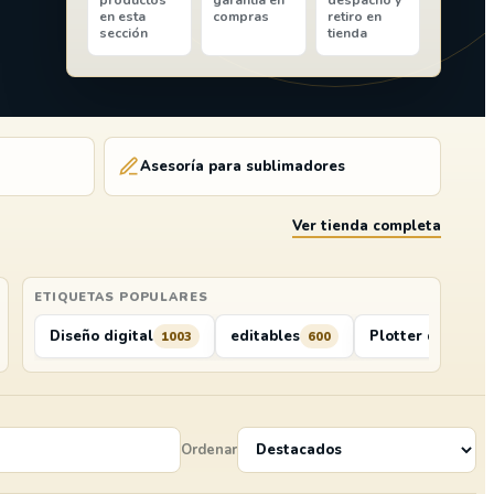
productos
garantía en
despacho y
en esta
compras
retiro en
sección
tienda
Asesoría para sublimadores
Ver tienda completa
ETIQUETAS POPULARES
Diseño digital
editables
Plotter de Corte
1003
600
Ordenar