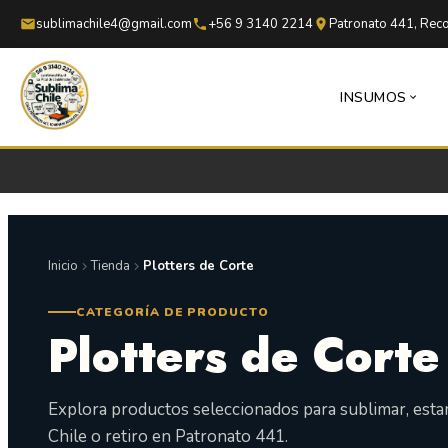
Saltar al contenido principal
Saltar al pie de página
sublimachile4@gmail.com
+56 9 3140 2214
Patronato 441, Reco
INSUMOS
Inicio
Tienda
Plotters de Corte
CATEGORÍA DE PRODUCTO
Plotters de Corte
Explora productos seleccionados para sublimar, est
Chile o retiro en Patronato 441.