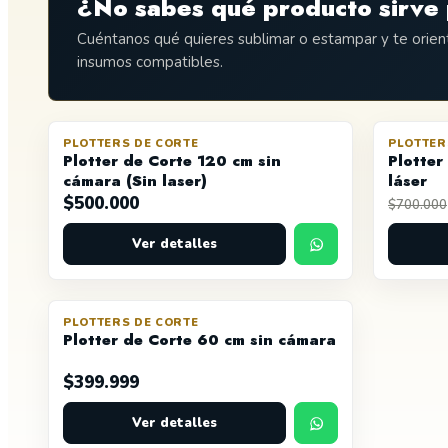
¿No sabes qué producto sirve 
Cuéntanos qué quieres sublimar o estampar y te orie
insumos compatibles.
PLOTTERS DE CORTE
PLOTTER
AGOTADO
OFERTA
Plotter de Corte 120 cm sin
Plotter
cámara (Sin laser)
láser
$
500.000
$
700.000
Ver detalles
PLOTTERS DE CORTE
AGOTADO
Plotter de Corte 60 cm sin cámara
$
399.999
Ver detalles