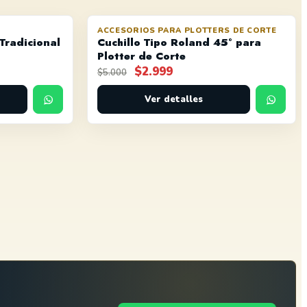
ACCESORIOS PARA PLOTTERS DE CORTE
AGOTADO
OFERTA
Tradicional
Cuchillo Tipo Roland 45° para
Plotter de Corte
El
El
$
2.999
$
5.000
precio
precio
original
Ver detalles
actual
era:
es:
$5.000.
$2.999.