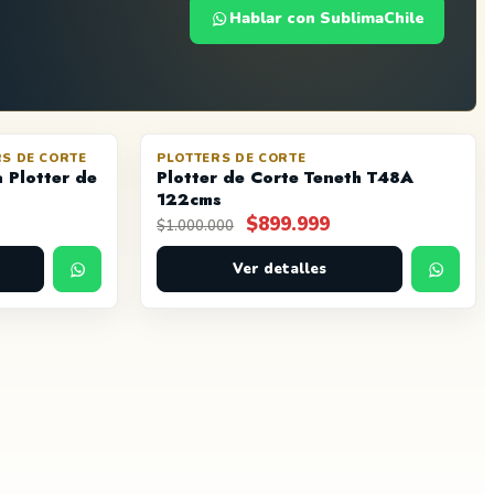
Hablar con SublimaChile
S DE CORTE
PLOTTERS DE CORTE
OFERTA
 Plotter de
Plotter de Corte Teneth T48A
122cms
go
El
El
$
899.999
$
1.000.000
precio
precio
cios:
Ver detalles
original
actual
de
era:
es:
.000
$1.000.000.
$899.999.
ta
.999