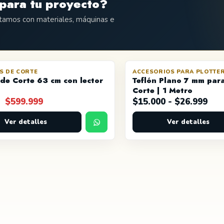
para tu proyecto?
ntamos con materiales, máquinas e
S DE CORTE
ACCESORIOS PARA PLOTTER
OFERTA
 de Corte 63 cm con lector
Teflón Plano 7 mm para
Corte | 1 Metro
El
El
Ran
$
599.999
$
15.000
-
$
26.999
precio
precio
de
original
Ver detalles
actual
Ver detalles
pre
era:
es:
des
$700.000.
$599.999.
$15
has
$26