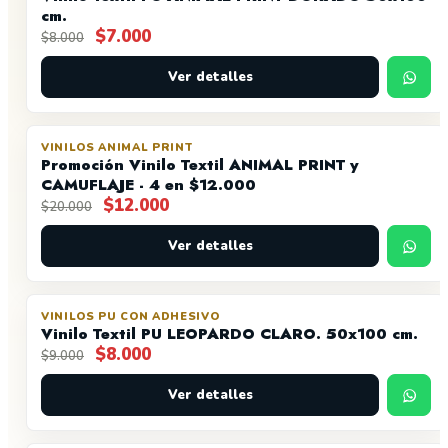
cm.
El
El
$
7.000
$
8.000
precio
precio
original
actual
Ver detalles
era:
es:
$8.000.
$7.000.
VINILOS ANIMAL PRINT
OFERTA
Promoción Vinilo Textil ANIMAL PRINT y
CAMUFLAJE - 4 en $12.000
El
El
$
12.000
$
20.000
precio
precio
original
Ver detalles
actual
era:
es:
$20.000.
$12.000.
VINILOS PU CON ADHESIVO
OFERTA
Vinilo Textil PU LEOPARDO CLARO. 50x100 cm.
El
El
$
8.000
$
9.000
precio
precio
original
actual
Ver detalles
era:
es:
$9.000.
$8.000.