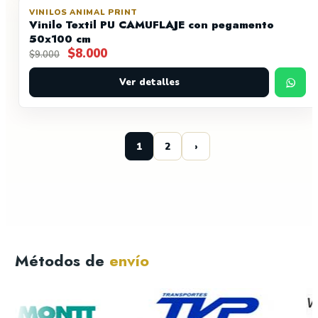
VINILOS ANIMAL PRINT
OFERTA
Vinilo Textil PU CAMUFLAJE con pegamento
50x100 cm
El
El
$
8.000
$
9.000
precio
precio
original
actual
Ver detalles
era:
es:
$9.000.
$8.000.
1
2
›
Métodos de
envío