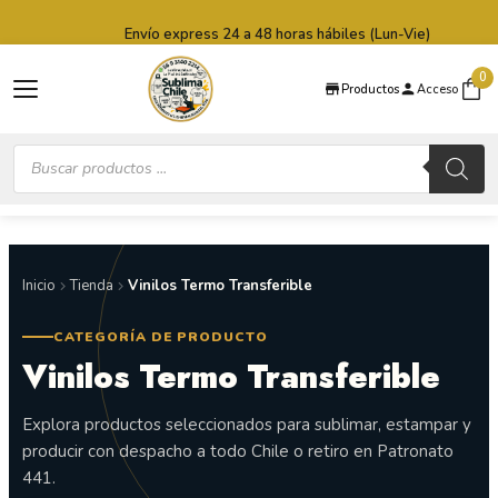
Saltar al contenido principal
Saltar al pie de página
Envío express 24 a 48 horas hábiles (Lun-Vie)
0
Productos
Acceso
Búsqueda
de
productos
Inicio
Tienda
Vinilos Termo Transferible
CATEGORÍA DE PRODUCTO
Vinilos Termo Transferible
Explora productos seleccionados para sublimar, estampar y
producir con despacho a todo Chile o retiro en Patronato
441.