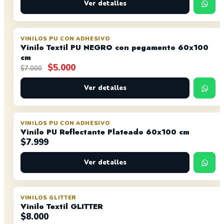
original
Ver detalles
actual
era:
es:
$15.000.
$12.000.
VINILOS PU CON ADHESIVO
OFERTA
Vinilo Textil PU NEGRO con pegamento 60x100
cm
El
El
$
5.000
$
7.000
precio
precio
original
actual
Ver detalles
era:
es:
$7.000.
$5.000.
VINILOS PU CON ADHESIVO
Vinilo PU Reflectante Plateado 60x100 cm
$
7.999
Ver detalles
VINILOS GLITTER
Vinilo Textil GLITTER
$
8.000