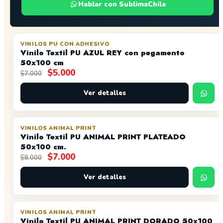
Hablar con SublimaChile
VINILOS PU CON ADHESIVO
OFERTA
AGOTADO
Vinilo Textil PU AZUL REY con pegamento
50x100 cm
El
El
$
5.000
$
7.000
precio
precio
original
actual
Ver detalles
era:
es:
$7.000.
$5.000.
VINILOS ANIMAL PRINT
OFERTA
AGOTADO
Vinilo Textil PU ANIMAL PRINT PLATEADO
50x100 cm.
El
El
$
7.000
$
8.000
precio
precio
original
actual
Ver detalles
era:
es:
$8.000.
$7.000.
VINILOS ANIMAL PRINT
OFERTA
AGOTADO
Vinilo Textil PU ANIMAL PRINT DORADO 50x100