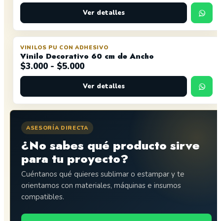
Ver detalles
VINILOS PU CON ADHESIVO
OFERTA
Vinilo Decorativo 60 cm de Ancho
Rango
$
3.000
-
$
5.000
de
Ver detalles
precios:
desde
$3.000
hasta
ASESORÍA DIRECTA
$5.000
¿No sabes qué producto sirve
para tu proyecto?
Cuéntanos qué quieres sublimar o estampar y te
orientamos con materiales, máquinas e insumos
compatibles.