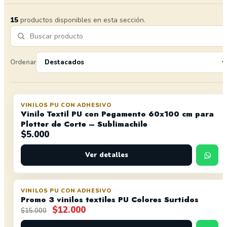
15
productos disponibles en esta sección.
Ordenar
VINILOS PU CON ADHESIVO
Vinilo Textil PU con Pegamento 60x100 cm para
Plotter de Corte – Sublimachile
$
5.000
Ver detalles
VINILOS PU CON ADHESIVO
OFERTA
Promo 3 vinilos textiles PU Colores Surtidos
El
El
$
12.000
$
15.000
precio
precio