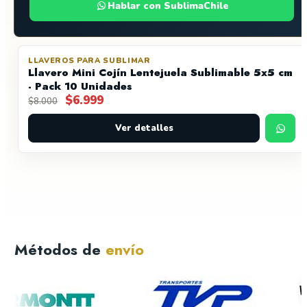
Hablar con SublimaChile
LLAVEROS PARA SUBLIMAR
OFERTA
Llavero Mini Cojín Lentejuela Sublimable 5x5 cm
- Pack 10 Unidades
El
El
$
6.999
$
8.000
precio
precio
original
actual
Ver detalles
era:
es:
$8.000.
$6.999.
Métodos de
envío