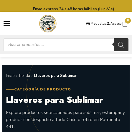
Saltar al contenido principal
Saltar al pie de página
Envío express 24 a 48 horas hábiles (Lun-Vie)
0
Productos
Acceso
Búsqueda
de
productos
Inicio
Tienda
Llaveros para Sublimar
CATEGORÍA DE PRODUCTO
Llaveros para Sublimar
Explora productos seleccionados para sublimar, estampar y
producir con despacho a todo Chile o retiro en Patronato
441.