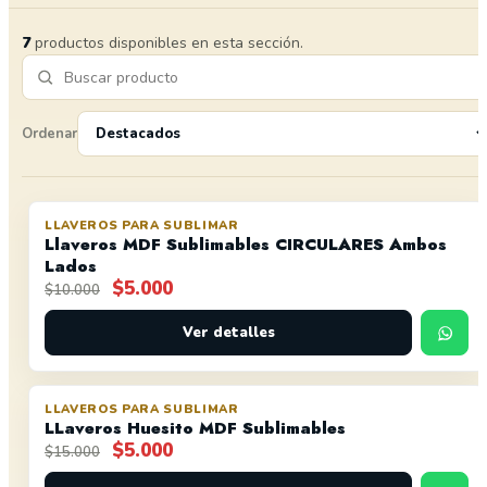
7
productos disponibles en esta sección.
Ordenar
LLAVEROS PARA SUBLIMAR
OFERTA
Llaveros MDF Sublimables CIRCULARES Ambos
Lados
El
El
$
5.000
$
10.000
precio
precio
original
actual
Ver detalles
era:
es:
$10.000.
$5.000.
LLAVEROS PARA SUBLIMAR
OFERTA
LLaveros Huesito MDF Sublimables
El
El
$
5.000
$
15.000
precio
precio