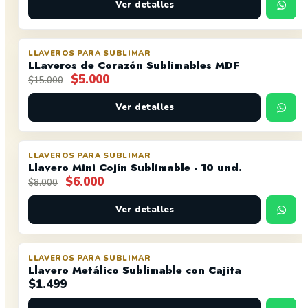
original
actual
Ver detalles
era:
es:
$15.000.
$5.000.
LLAVEROS PARA SUBLIMAR
OFERTA
LLaveros de Corazón Sublimables MDF
El
El
$
5.000
$
15.000
precio
precio
original
actual
Ver detalles
era:
es:
$15.000.
$5.000.
LLAVEROS PARA SUBLIMAR
OFERTA
Llavero Mini Cojín Sublimable - 10 und.
El
El
$
6.000
$
8.000
precio
precio
original
actual
Ver detalles
era:
es:
$8.000.
$6.000.
LLAVEROS PARA SUBLIMAR
Llavero Metálico Sublimable con Cajita
$
1.499