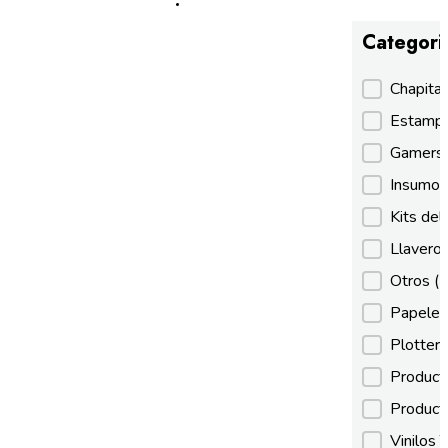
Categori
Categori
Chapita
Estamp
Gamer
Insumos
Kits de
Llaveros
Otros
(
Papeles
Plotter
Product
Product
Vinilos 