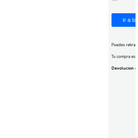
Ir a l
Puedes retirar
Tu compra esta
Devolucion gr