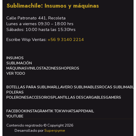
Sublimachile: Insumos y máquinas
Calle Patronato 441, Recoleta
Lunes a viernes 09:30 – 18:00 hrs
Sábados: 10:00 hasta las 15:30hrs
Escribe Wsp Ventas:
+56 9 3140 2214
INSUMOS
SUBLIMACIÓN
MÁQUINAS
VINILOS
TAZONES
SHOPEROS
VER TODO
BOTELLAS PARA SUBLIMAR
LLAVERO SUBLIMABLES
ROCAS SUBLIMABL
POLERAS
POLERONES
ACCESORIOS
PLANTILLAS DESCARGABLES
GAMERS
FACEBOOK
INSTAGRAM
TIK TOK
WHATSAPP
EMAIL
YOUTUBE
Contenido registrado © Copyright 2026
Desarrollado por
Superpyme