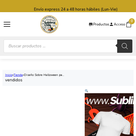
Saltar al contenido principal
Saltar al pie de página
Envío express 24 a 48 horas hábiles (Lun-Vie)
0
Productos
Acceso
Búsqueda
de
productos
Inicio
Tienda
Diseño Sobre Halloween pa...
vendidos