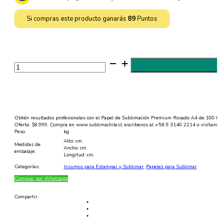
$10.000.
$8.999.
Si compras este producto ganarás
89
Puntos
Papel
de
Sublimación
Rosado
A4
Secado
Rápido
cantidad
Obtén resultados profesionales con el Papel de Sublimación Premium Rosado A4 de 100 hojas,
Oferta: $8.999. Compra en www.sublimachile.cl, escríbenos al +56 9 3140 2214 o visítano
Peso:
kg.
Alto: cm.
Medidas de
Ancho: cm.
embalaje:
Longitud: cm.
Categorías:
Insumos para Estampar y Sublimar
,
Papeles para Sublimar
Comprar por Whatsapp
Compartir: