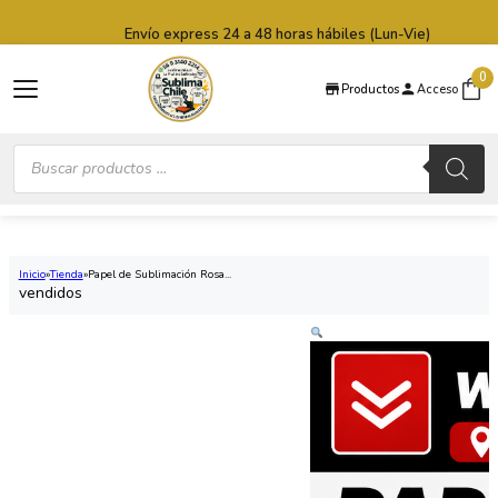
Saltar al contenido principal
Saltar al pie de página
Envío express 24 a 48 horas hábiles (Lun-Vie)
0
Productos
Acceso
Búsqueda
de
productos
Inicio
Tienda
Papel de Sublimación Rosa...
vendidos