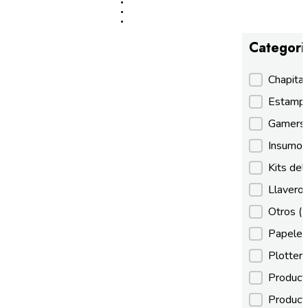
Categori
Categori
Chapita
Estamp
Gamer
Insumos
Kits de
Llaveros
Otros
(
Papeles
Plotter
Product
Product