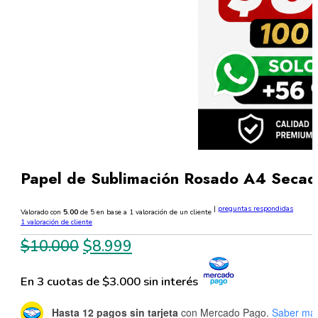
Papel de Sublimación Rosado A4 Secad
|
preguntas respondidas
Valorado con
5.00
de 5 en base a
1
valoración de un cliente
1
valoración de cliente
El
El
$
10.000
$
8.999
precio
precio
En 3 cuotas de $3.000 sin interés
original
actual
era:
es:
Hasta 12 pagos sin tarjeta
con Mercado Pago.
Saber má