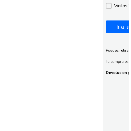
Vinilos 
Ir a l
Puedes retirar
Tu compra esta
Devolucion gr