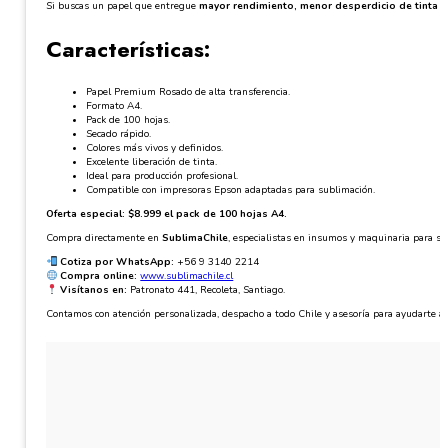
Si buscas un papel que entregue
mayor rendimiento, menor desperdicio de tinta y
Características:
Papel Premium Rosado de alta transferencia.
Formato A4.
Pack de 100 hojas.
Secado rápido.
Colores más vivos y definidos.
Excelente liberación de tinta.
Ideal para producción profesional.
Compatible con impresoras Epson adaptadas para sublimación.
Oferta especial: $8.999 el pack de 100 hojas A4.
Compra directamente en
SublimaChile
, especialistas en insumos y maquinaria para su
Cotiza por WhatsApp:
+56 9 3140 2214
Compra online:
www.sublimachile.cl
Visítanos en:
Patronato 441, Recoleta, Santiago.
Contamos con atención personalizada, despacho a todo Chile y asesoría para ayudarte a o