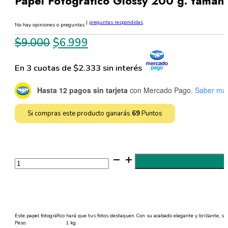
Papel Fotográfico Glossy 200 g. tamañ
|
preguntas respondidas
No hay opiniones o preguntas
El
El
$
9.000
$
6.999
precio
precio
En 3 cuotas de $2.333 sin interés
original
actual
era:
es:
Hasta 12 pagos sin tarjeta
con Mercado Pago.
Saber má
$9.000.
$6.999.
Si compras este producto ganarás
69
Puntos
Papel
Fotográfico
Glossy
200
g.
tamaño
A4
-
100
Este papel fotográfico hará que tus fotos destaquen Con su acabado elegante y brillante, s
hojas
Peso:
1 kg.
cantidad