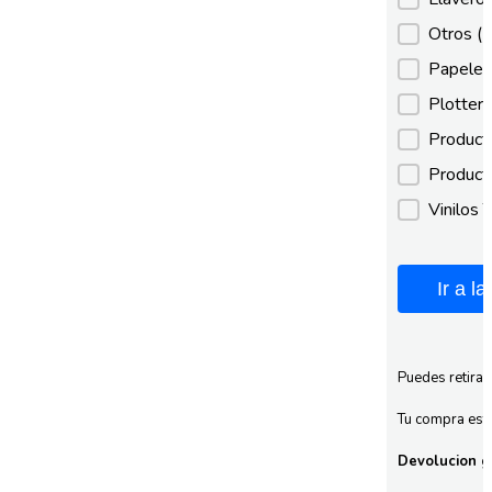
Otros
(
Papeles
Plotter
Product
Product
Vinilos 
Ir a l
Puedes retirar
Tu compra esta
Devolucion gr