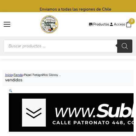
Saltar al contenido principal
Saltar al pie de página
Enviamos a todas las regiones de Chile
0
Productos
Acceso
Búsqueda
de
productos
Inicio
Tienda
Papel Fotográfico Glossy ...
vendidos