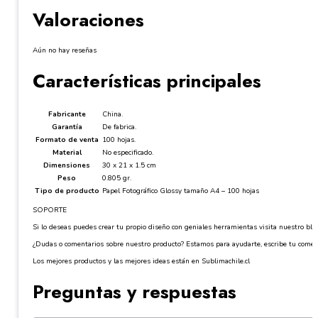
Valoraciones
Aún no hay reseñas
Características principales
Fabricante
China.
Garantía
De fabrica.
Formato de venta
100 hojas.
Material
No especificado.
Dimensiones
30 x 21 x 1.5 cm
Peso
0.805 gr.
Tipo de producto
Papel Fotográfico Glossy tamaño A4 – 100 hojas
SOPORTE
Si lo deseas puedes crear tu propio diseño con geniales herramientas visita nuestro blog:
¿Dudas o comentarios sobre nuestro producto? Estamos para ayudarte, escribe tu comen
Los mejores productos y las mejores ideas están en Sublimachile.cl
Preguntas y respuestas