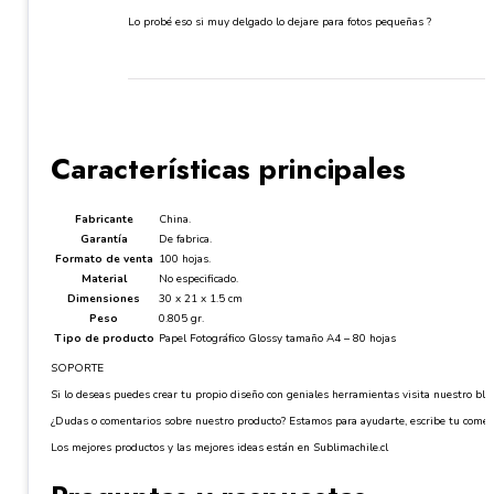
Lo probé eso si muy delgado lo dejare para fotos pequeñas ?
Características principales
Fabricante
China.
Garantía
De fabrica.
Formato de venta
100 hojas.
Material
No especificado.
Dimensiones
30 x 21 x 1.5 cm
Peso
0.805 gr.
Tipo de producto
Papel Fotográfico Glossy tamaño A4 – 80 hojas
SOPORTE
Si lo deseas puedes crear tu propio diseño con geniales herramientas visita nuestro blog:
¿Dudas o comentarios sobre nuestro producto? Estamos para ayudarte, escribe tu comen
Los mejores productos y las mejores ideas están en Sublimachile.cl