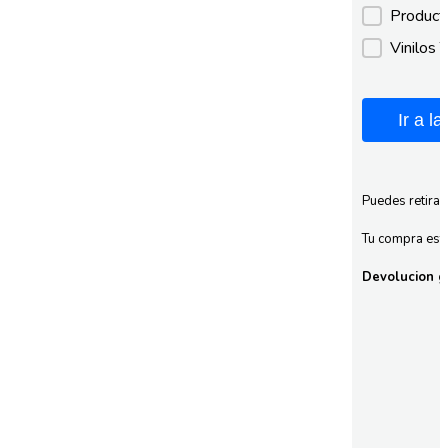
Product
Vinilos 
Ir a l
Puedes retirar
Tu compra esta
Devolucion gr