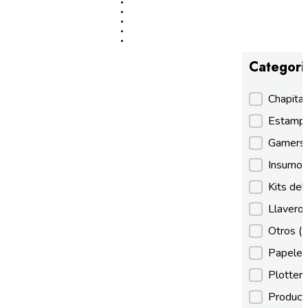
Categori
Categori
Chapita
Estamp
Gamer
Insumos
Kits de
Llaveros
Otros
(
Papeles
Plotter
Product