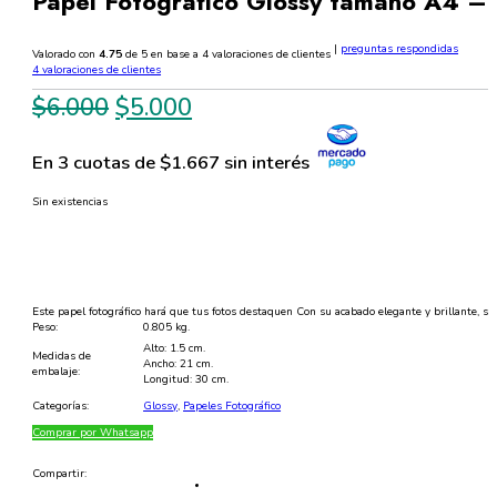
Papel Fotográfico Glossy tamaño A4 – 
|
preguntas respondidas
Valorado con
4.75
de 5 en base a
4
valoraciones de clientes
4
valoraciones de clientes
El
El
$
6.000
$
5.000
precio
precio
En 3 cuotas de $1.667 sin interés
original
actual
era:
es:
Sin existencias
$6.000.
$5.000.
Este papel fotográfico hará que tus fotos destaquen Con su acabado elegante y brillante, s
Peso:
0.805 kg.
Alto: 1.5 cm.
Medidas de
Ancho: 21 cm.
embalaje:
Longitud: 30 cm.
Categorías:
Glossy
,
Papeles Fotográfico
Comprar por Whatsapp
Compartir: