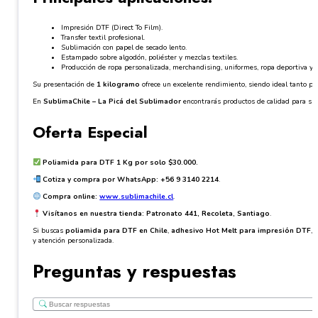
Impresión DTF (Direct To Film).
Transfer textil profesional.
Sublimación con papel de secado lento.
Estampado sobre algodón, poliéster y mezclas textiles.
Producción de ropa personalizada, merchandising, uniformes, ropa deportiva y
Su presentación de
1 kilogramo
ofrece un excelente rendimiento, siendo ideal tanto 
En
SublimaChile – La Picá del Sublimador
encontrarás productos de calidad para sub
Oferta Especial
Poliamida para DTF 1 Kg por solo $30.000.
Cotiza y compra por WhatsApp:
+56 9 3140 2214
.
Compra online:
www.sublimachile.cl
.
Visítanos en nuestra tienda:
Patronato 441, Recoleta, Santiago
.
Si buscas
poliamida para DTF en Chile
,
adhesivo Hot Melt para impresión DTF
,
y atención personalizada.
Preguntas y respuestas