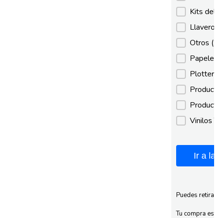
Kits de
Llaveros
Otros
(
Papeles
Plotter
Product
Product
Vinilos 
Ir a l
Puedes retirar
Tu compra esta