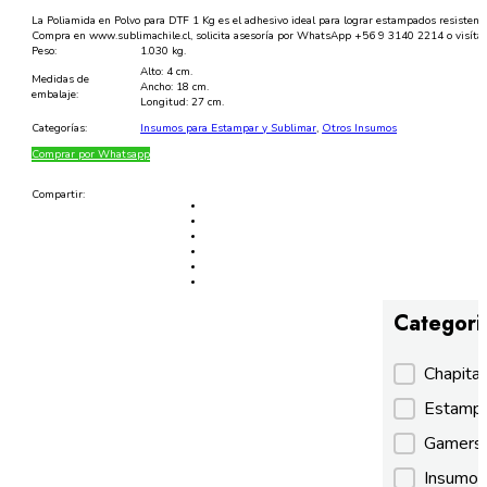
cantidad
La Poliamida en Polvo para DTF 1 Kg es el adhesivo ideal para lograr estampados resistentes
Compra en www.sublimachile.cl, solicita asesoría por WhatsApp +56 9 3140 2214 o visíta
Peso:
1.030 kg.
Alto: 4 cm.
Medidas de
Ancho: 18 cm.
embalaje:
Longitud: 27 cm.
Categorías:
Insumos para Estampar y Sublimar
,
Otros Insumos
Comprar por Whatsapp
Compartir:
Categori
Categori
Chapita
Estamp
Gamer
Insumos