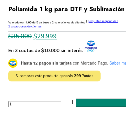
Poliamida 1 kg para DTF y Sublimación
|
preguntas respondidas
Valorado con
4.00
de 5 en base a
2
valoraciones de clientes
2
valoraciones de clientes
El
El
$
35.000
$
29.999
precio
precio
En 3 cuotas de $10.000 sin interés
original
actual
era:
es:
Hasta 12 pagos sin tarjeta
con Mercado Pago.
Saber má
$35.000.
$29.999.
Si compras este producto ganarás
299
Puntos
Poliamida
1
kg
para
DTF
y
Sublimación