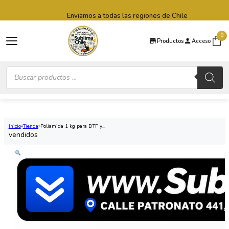
Saltar al contenido principal
Saltar al pie de página
Enviamos a todas las regiones de Chile
0
Productos
Acceso
Búsqueda
de
productos
Inicio
Tienda
Poliamida 1 kg para DTF y...
vendidos