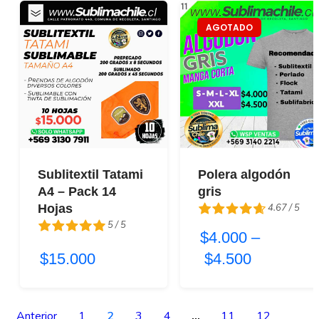
AGOTADO
Sublitextil Tatami
Polera algodón
A4 – Pack 14
gris
4.67 / 5
Hojas
5 / 5
$4.000
–
4.67 / 5
5 / 5
$15.000
$4.500
Anterior
1
2
3
4
…
11
12