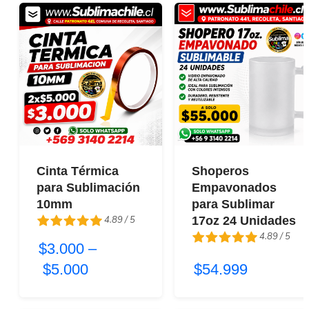
Cinta Térmica
Shoperos
para Sublimación
Empavonados
10mm
para Sublimar
4.89 / 5
17oz 24 Unidades
4.89 / 5
$3.000
–
4.89 / 5
$5.000
4.89 / 5
$54.999