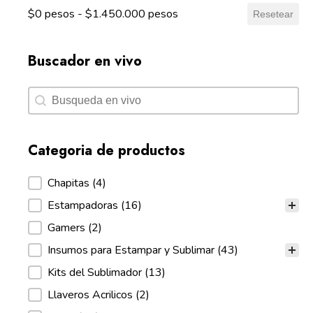
$0 pesos - $1.450.000 pesos
Resetear
Buscador en vivo
Buscador en vivo
Buscador en vivo
Categoria de productos
Categoria de productos
Chapitas
(4)
Estampadoras
(16)
Gamers
(2)
Insumos para Estampar y Sublimar
(43)
Kits del Sublimador
(13)
Llaveros Acrilicos
(2)