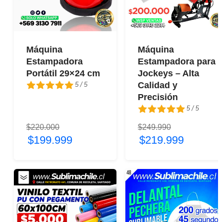
Máquina
Máquina
Estampadora
Estampadora para
Portátil 29×24 cm
Jockeys – Alta
5 / 5
Calidad y
Precisión
5 / 5
5 / 5
$220.000
$249.990
5 / 5
$199.999
$219.999