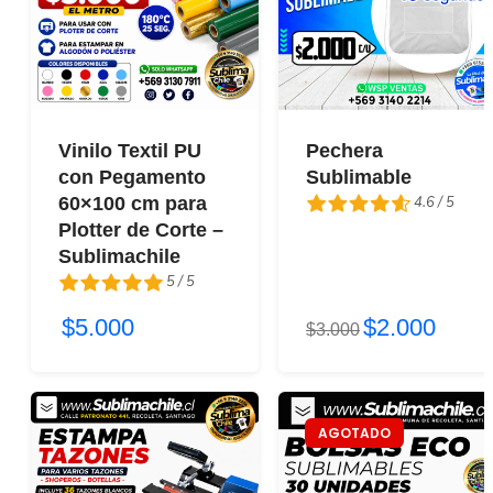
Vinilo Textil PU
Pechera
con Pegamento
Sublimable
4.6 / 5
60×100 cm para
Plotter de Corte –
4.6 / 5
Sublimachile
5 / 5
$5.000
$2.000
5 / 5
$3.000
AGOTADO