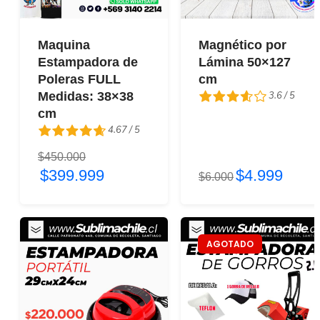
Maquina
Magnético por
Estampadora de
Lámina 50×127
Poleras FULL
cm
3.6 / 5
Medidas: 38×38
cm
3.6 / 5
4.67 / 5
$450.000
4.67 / 5
$399.999
$4.999
$6.000
AGOTADO