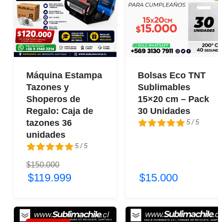
Máquina Estampa
Bolsas Eco TNT
Tazones y
Sublimables
Shoperos de
15×20 cm – Pack
Regalo: Caja de
30 Unidades
5 / 5
tazones 36
unidades
5 / 5
5 / 5
$150.000
5 / 5
$119.999
$15.000