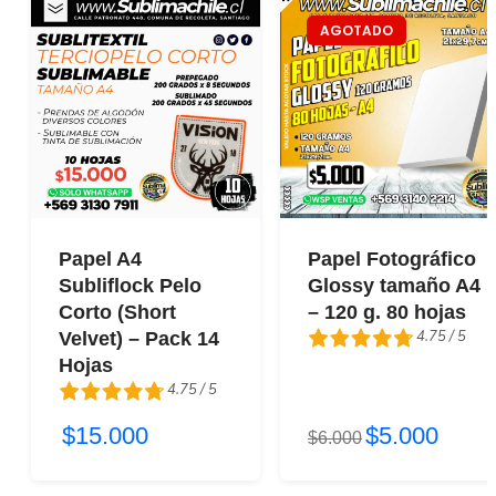
AGOTADO
Papel A4
Papel Fotográfico
Subliflock Pelo
Glossy tamaño A4
Corto (Short
– 120 g. 80 hojas
4.75 / 5
Velvet) – Pack 14
Hojas
4.75 / 5
4.75 / 5
$15.000
$5.000
4.75 / 5
$6.000