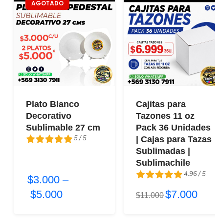
AGOTADO
Plato Blanco
Cajitas para
Decorativo
Tazones 11 oz
Sublimable 27 cm
Pack 36 Unidades
5 / 5
| Cajas para Tazas
Sublimadas |
5 / 5
Sublimachile
4.96 / 5
$3.000
–
$5.000
$7.000
4.96 / 5
$11.000