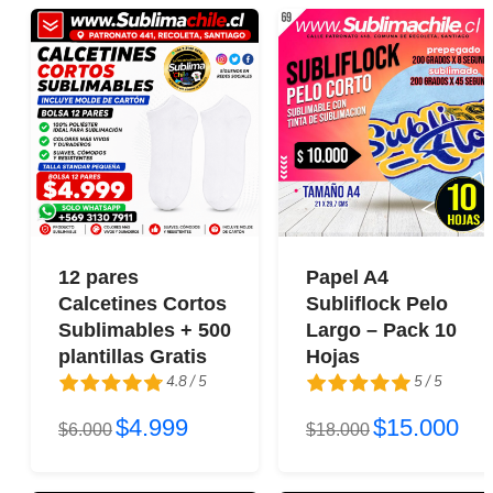
12 pares
Papel A4
Calcetines Cortos
Subliflock Pelo
Sublimables + 500
Largo – Pack 10
plantillas Gratis
Hojas
4.8 / 5
5 / 5
$4.999
$15.000
4.8 / 5
$6.000
5 / 5
$18.000