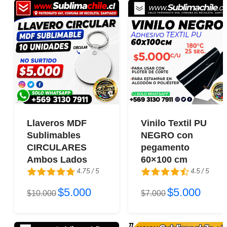
Llaveros MDF
Vinilo Textil PU
Sublimables
NEGRO con
CIRCULARES
pegamento
Ambos Lados
60×100 cm
4.75 / 5
4.5 / 5
$5.000
$5.000
4.75 / 5
$10.000
4.5 / 5
$7.000