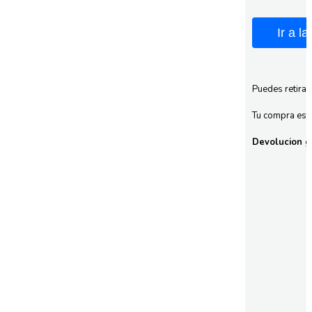
Ir a l
Puedes retirar
Tu compra esta
Devolucion gr