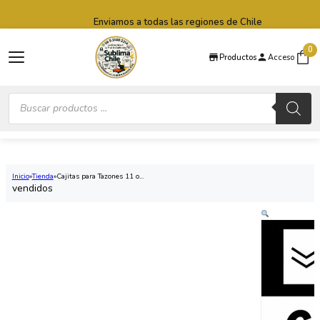
Saltar al contenido principal
Saltar al pie de página
Enviamos a todas las regiones de Chile
0
Productos
Acceso
Búsqueda
de
productos
Inicio
Tienda
Cajitas para Tazones 11 o...
vendidos