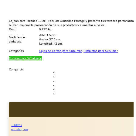
oz
Pack
36
Unidades
|
Cajitas para Tazones 11 oz | Pack 36 Unidades Protege y presenta tus tazones personalizad
Cajas
buscan mejorar la presentación de sus productos y aumentar el valor…
para
Peso:
0.725 kg.
Tazas
Alto: 1.5 cm.
Sublimadas
Medidas de
Ancho: 37.5 cm.
|
embalaje:
Longitud: 42 cm.
Sublimachile
cantidad
Categorías:
Cajas de Cartón para Sublimar
,
Productos para Sublimar
Comprar por Whatsapp
Compartir:
– Tiktok
– Instagram