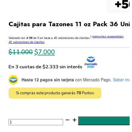
Cajitas para Tazones 11 oz Pack 36 Uni
|
preguntas respondidas
Valorado con
4.96
de 5 en base a
49
valoraciones de clientes
49
valoraciones de clientes
El
El
$
11.000
$
7.000
precio
precio
En 3 cuotas de $2.333 sin interés
original
actual
era:
es:
Hasta 12 pagos sin tarjeta
con Mercado Pago.
Saber má
$11.000.
$7.000.
Si compras este producto ganarás
70
Puntos
Cajitas
para
Tazones
11