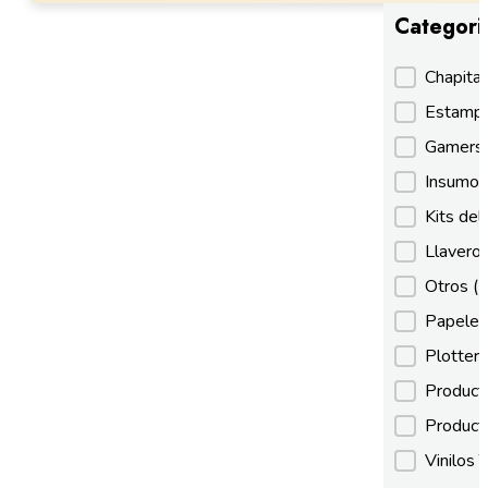
Categori
Categori
Chapita
Estamp
Gamer
Insumos
Kits de
Llaveros
Otros
(
Papeles
Plotter
Product
Product
Vinilos 