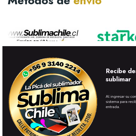
Métodos de
envío
Recibe de
sublimar
Al ingresar su cor
sistema para reci
entrada.