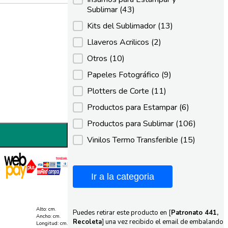
Sublimar
(43)
Kits del Sublimador
(13)
Llaveros Acrilicos
(2)
Otros
(10)
Papeles Fotográfico
(9)
Plotters de Corte
(11)
Productos para Estampar
(6)
Productos para Sublimar
(106)
Vinilos Termo Transferible
(15)
Ir a la categoria
Alto: cm.
Puedes retirar este producto en [
Patronato 441,
Ancho: cm.
Recoleta
] una vez recibido el email de embalando
Longitud: cm.