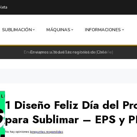
leta
SUBLIMACIÓN
MÁQUINAS
INFORMACIONES
Envío express 24 a 48 horas hábiles (Lun-Vie)
1 Diseño Feliz Día del Pr
para Sublimar – EPS y 
No hay opiniones
|
preguntas respondidas