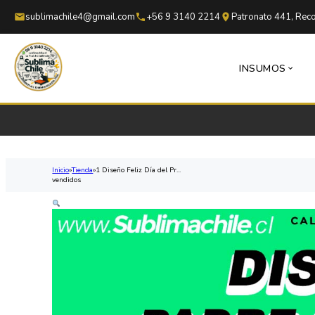
Saltar al contenido principal
Saltar al pie de página
sublimachile4@gmail.com
+56 9 3140 2214
Patronato 441, Reco
INSUMOS
Inicio
Tienda
1 Diseño Feliz Día del Pr...
vendidos