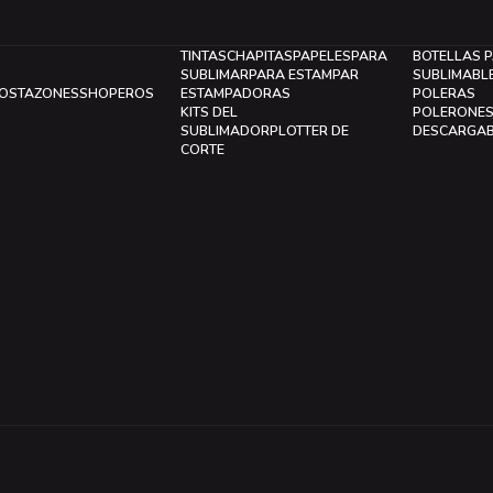
TINTAS
CHAPITAS
PAPELES
PARA
BOTELLAS 
SUBLIMAR
PARA ESTAMPAR
SUBLIMABL
LOS
TAZONES
SHOPEROS
ESTAMPADORAS
POLERAS
KITS DEL
POLERONE
SUBLIMADOR
PLOTTER DE
DESCARGA
CORTE