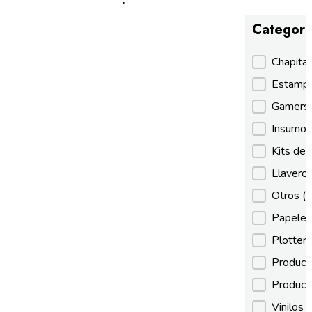
Categori
Categori
Chapita
Estamp
Gamer
Insumos
Kits de
Llaveros
Otros
(
Papeles
Plotter
Product
Product
Vinilos 