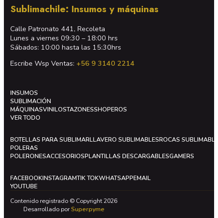
Sublimachile: Insumos y máquinas
Calle Patronato 441, Recoleta
Lunes a viernes 09:30 – 18:00 hrs
Sábados: 10:00 hasta las 15:30hrs
Escribe Wsp Ventas:
+56 9 3140 2214
INSUMOS
SUBLIMACIÓN
MÁQUINAS
VINILOS
TAZONES
SHOPEROS
VER TODO
BOTELLAS PARA SUBLIMAR
LLAVERO SUBLIMABLES
ROCAS SUBLIMABL
POLERAS
POLERONES
ACCESORIOS
PLANTILLAS DESCARGABLES
GAMERS
FACEBOOK
INSTAGRAM
TIK TOK
WHATSAPP
EMAIL
YOUTUBE
Contenido registrado © Copyright 2026
Desarrollado por
Superpyme