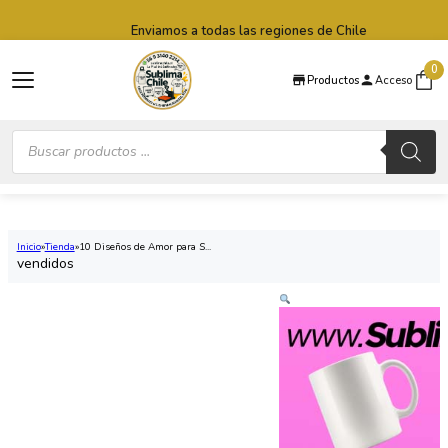
Saltar al contenido principal
Saltar al pie de página
Enviamos a todas las regiones de Chile
0
Productos
Acceso
Búsqueda
de
productos
Inicio
Tienda
10 Diseños de Amor para S...
vendidos