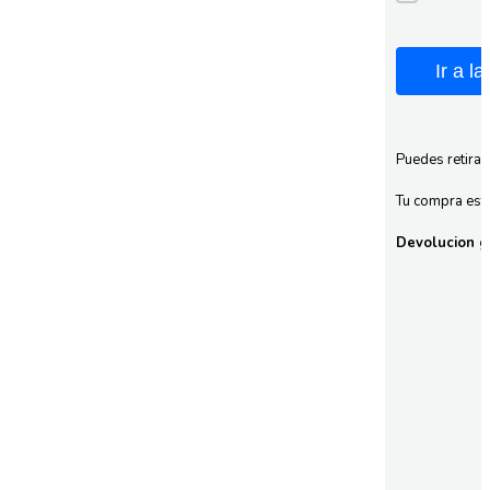
Ir a l
Puedes retirar
Tu compra esta
Devolucion gr