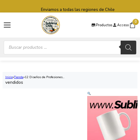
Saltar al contenido principal
Saltar al pie de página
Enviamos a todas las regiones de Chile
0
Productos
Acceso
Búsqueda
de
productos
Inicio
Tienda
12 Diseños de Profesiones...
vendidos