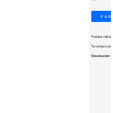
Ir a l
Puedes retirar
Tu compra esta
Devolucion gr