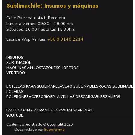
Sublimachile: Insumos y máquinas
Calle Patronato 441, Recoleta
Lunes a viernes 09:30 – 18:00 hrs
Sábados: 10:00 hasta las 15:30hrs
Escribe Wsp Ventas:
+56 9 3140 2214
INSUMOS
SUBLIMACIÓN
MÁQUINAS
VINILOS
TAZONES
SHOPEROS
VER TODO
BOTELLAS PARA SUBLIMAR
LLAVERO SUBLIMABLES
ROCAS SUBLIMABL
POLERAS
POLERONES
ACCESORIOS
PLANTILLAS DESCARGABLES
GAMERS
FACEBOOK
INSTAGRAM
TIK TOK
WHATSAPP
EMAIL
YOUTUBE
Contenido registrado © Copyright 2026
Desarrollado por
Superpyme