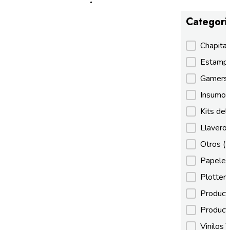
Categori
Categori
Chapita
Estamp
Gamer
Insumos
Kits de
Llaveros
Otros
(
Papeles
Plotter
Product
Product
Vinilos 