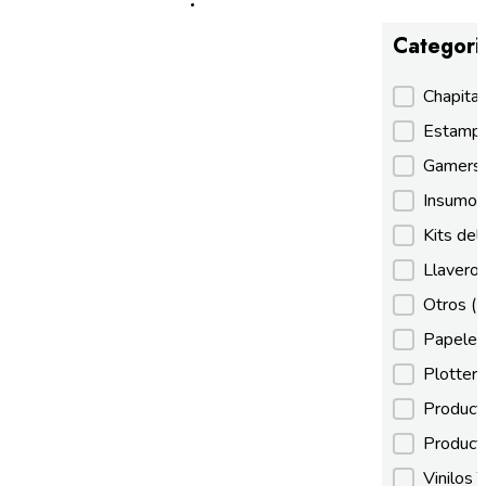
Categori
Categori
Chapita
Estamp
Gamer
Insumos
Kits de
Llaveros
Otros
(
Papeles
Plotter
Product
Product
Vinilos 