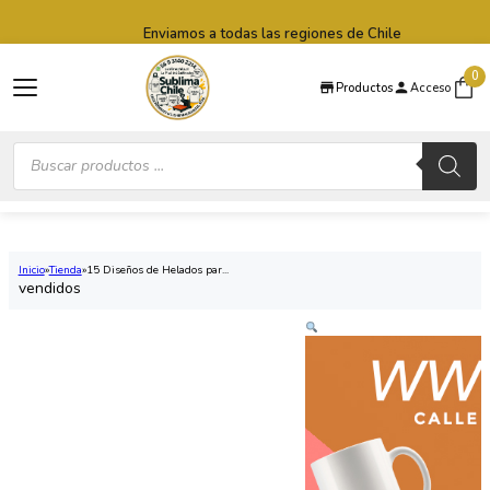
Saltar al contenido principal
Saltar al pie de página
Enviamos a todas las regiones de Chile
0
Productos
Acceso
Búsqueda
de
productos
Inicio
Tienda
15 Diseños de Helados par...
vendidos