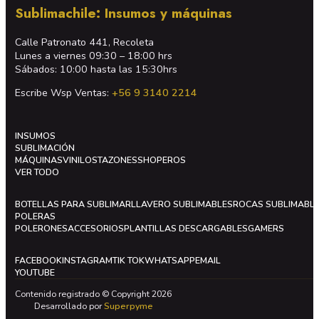
Sublimachile: Insumos y máquinas
Calle Patronato 441, Recoleta
Lunes a viernes 09:30 – 18:00 hrs
Sábados: 10:00 hasta las 15:30hrs
Escribe Wsp Ventas:
+56 9 3140 2214
INSUMOS
SUBLIMACIÓN
MÁQUINAS
VINILOS
TAZONES
SHOPEROS
VER TODO
BOTELLAS PARA SUBLIMAR
LLAVERO SUBLIMABLES
ROCAS SUBLIMABL
POLERAS
POLERONES
ACCESORIOS
PLANTILLAS DESCARGABLES
GAMERS
FACEBOOK
INSTAGRAM
TIK TOK
WHATSAPP
EMAIL
YOUTUBE
Contenido registrado © Copyright 2026
Desarrollado por
Superpyme