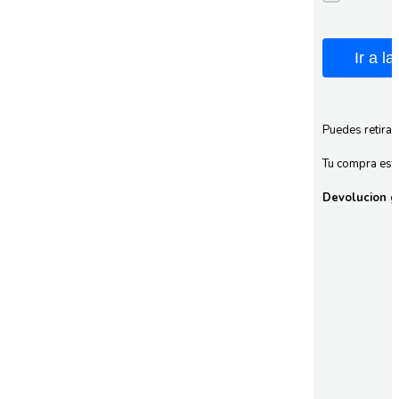
Ir a l
Puedes retirar
Tu compra esta
Devolucion gr