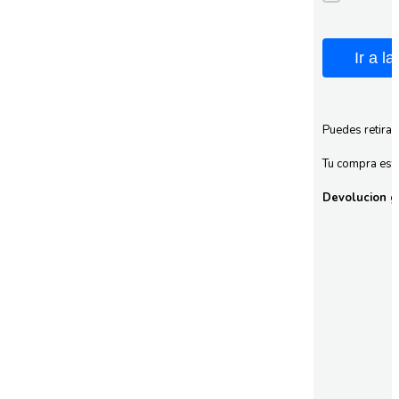
Ir a l
Puedes retirar
Tu compra esta
Devolucion gr