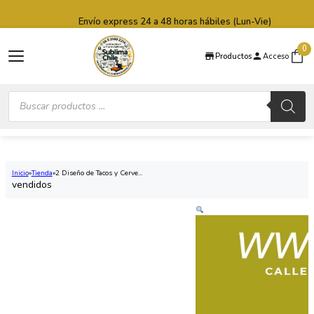
Saltar al contenido principal
Saltar al pie de página
Envío express 24 a 48 horas hábiles (Lun-Vie)
0
Productos
Acceso
Búsqueda
de
productos
Inicio
Tienda
2 Diseño de Tacos y Cerve...
vendidos