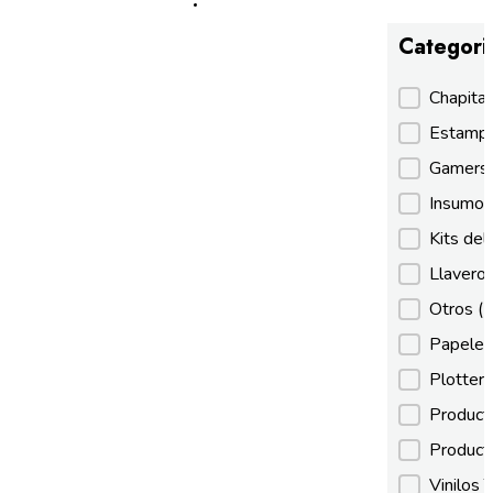
Categori
Categori
Chapita
Estamp
Gamer
Insumos
Kits de
Llaveros
Otros
(
Papeles
Plotter
Product
Product
Vinilos 