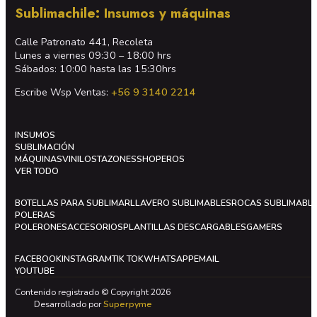
Sublimachile: Insumos y máquinas
Calle Patronato 441, Recoleta
Lunes a viernes 09:30 – 18:00 hrs
Sábados: 10:00 hasta las 15:30hrs
Escribe Wsp Ventas:
+56 9 3140 2214
INSUMOS
SUBLIMACIÓN
MÁQUINAS
VINILOS
TAZONES
SHOPEROS
VER TODO
BOTELLAS PARA SUBLIMAR
LLAVERO SUBLIMABLES
ROCAS SUBLIMABL
POLERAS
POLERONES
ACCESORIOS
PLANTILLAS DESCARGABLES
GAMERS
FACEBOOK
INSTAGRAM
TIK TOK
WHATSAPP
EMAIL
YOUTUBE
Contenido registrado © Copyright 2026
Desarrollado por
Superpyme