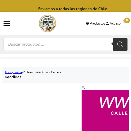
Saltar al contenido principal
Saltar al pie de página
Enviamos a todas las regiones de Chile
0
Productos
Acceso
Búsqueda
de
productos
Inicio
Tienda
2 Diseños de Almas Gemela...
vendidos