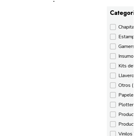
Categori
Categori
Chapita
Estamp
Gamer
Insumos
Kits de
Llaveros
Otros
(
Papeles
Plotter
Product
Product
Vinilos 