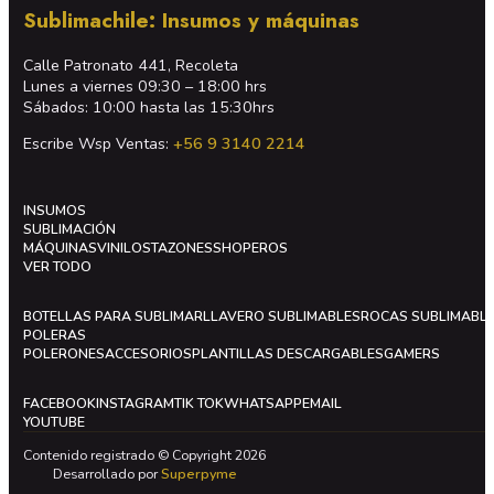
Sublimachile: Insumos y máquinas
Calle Patronato 441, Recoleta
Lunes a viernes 09:30 – 18:00 hrs
Sábados: 10:00 hasta las 15:30hrs
Escribe Wsp Ventas:
+56 9 3140 2214
INSUMOS
SUBLIMACIÓN
MÁQUINAS
VINILOS
TAZONES
SHOPEROS
VER TODO
BOTELLAS PARA SUBLIMAR
LLAVERO SUBLIMABLES
ROCAS SUBLIMABL
POLERAS
POLERONES
ACCESORIOS
PLANTILLAS DESCARGABLES
GAMERS
FACEBOOK
INSTAGRAM
TIK TOK
WHATSAPP
EMAIL
YOUTUBE
Contenido registrado © Copyright 2026
Desarrollado por
Superpyme