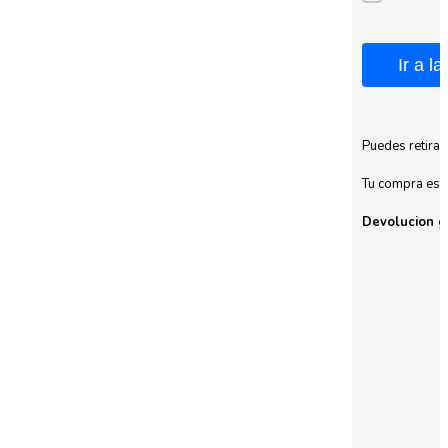
Ir a l
Puedes retirar
Tu compra esta
Devolucion gr