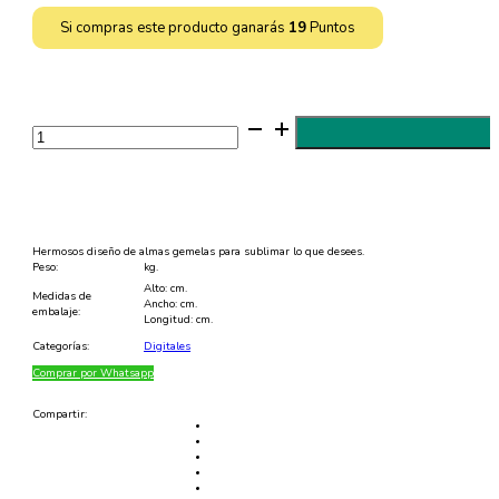
Si compras este producto ganarás
19
Puntos
2
Diseños
de
Almas
Gemelas
para
Sublimar
Editable
-
Hermosos diseño de almas gemelas para sublimar lo que desees.
CDR
Peso:
kg.
y
Alto: cm.
EPS
Medidas de
Ancho: cm.
cantidad
embalaje:
Longitud: cm.
Categorías:
Digitales
Comprar por Whatsapp
Compartir: