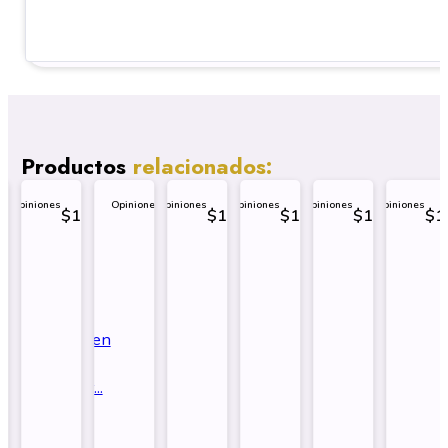
Productos
relacionados:
Opiniones
Opiniones
Opiniones
Opiniones
Opiniones
Opiniones
1.995
$
1.995
$
1.995
$
1.995
$
1.995
$
1
Diseño
Diseño
Diseño
Diseño
+13.0
Diseño de
Sobre
Sobre
Sobre
Sobre
Diseñ
rar
Comprar
Comprar
Comprar
Comprar
Comprar
Compra
Halloween
en
Halloween
Halloween
Halloween
Halloween
para
p
por
por
por
por
por
por
para
sapp
Whatsapp
Whatsapp
Whatsapp
Whatsapp
Whatsapp
Whats
para
para
para
para
cuadr
S
Sublimar...
.
Sublimar...
Sublimar...
Sublimar...
Sublimar...
+...
P