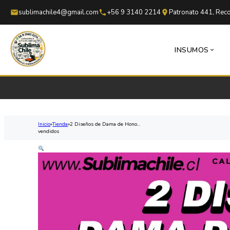
Saltar al contenido principal
Saltar al pie de página
sublimachile4@gmail.com
+56 9 3140 2214
Patronato 441, Reco
INSUMOS
Inicio
Tienda
2 Diseños de Dama de Hono...
vendidos