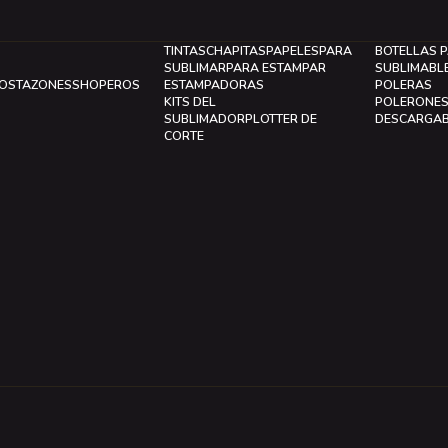
TINTAS
CHAPITAS
PAPELES
PARA
BOTELLAS 
SUBLIMAR
PARA ESTAMPAR
SUBLIMABL
LOS
TAZONES
SHOPEROS
ESTAMPADORAS
POLERAS
KITS DEL
POLERONE
SUBLIMADOR
PLOTTER DE
DESCARGA
CORTE