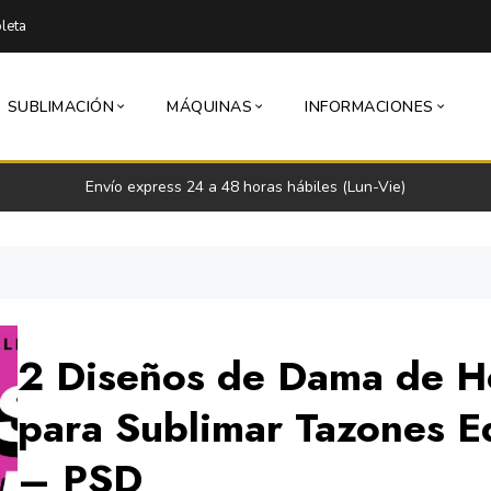
leta
SUBLIMACIÓN
MÁQUINAS
INFORMACIONES
Envío express 24 a 48 horas hábiles (Lun-Vie)
2 Diseños de Dama de H
para Sublimar Tazones E
– PSD