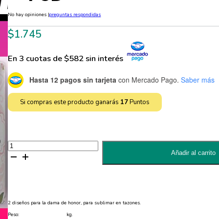
No hay opiniones
|
preguntas respondidas
$
1.745
En 3 cuotas de $582 sin interés
Hasta 12 pagos sin tarjeta
con Mercado Pago.
Saber más
Si compras este producto ganarás
17
Puntos
2
Diseños
Añadir al carrito
de
Dama
de
Honor
para
Sublimar
Tazones
2 diseños para la dama de honor, para sublimar en tazones.
Editable
-
Peso:
kg.
PSD