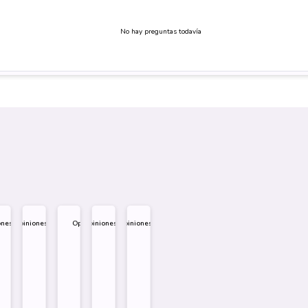
No hay preguntas todavía
ones
Opiniones
Opiniones
Opiniones
Opiniones
.995
$
1.995
$
1.995
$
1.995
$
1.995
Diseño
Diseño
Diseño
Sobre
Sobre
Sobre
mprar
Comprar
Comprar
Comprar
Comprar
Comprar
Comprar