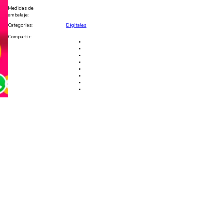
cantidad
Medidas de
embalaje:
Categorías:
Digitales
Compartir: