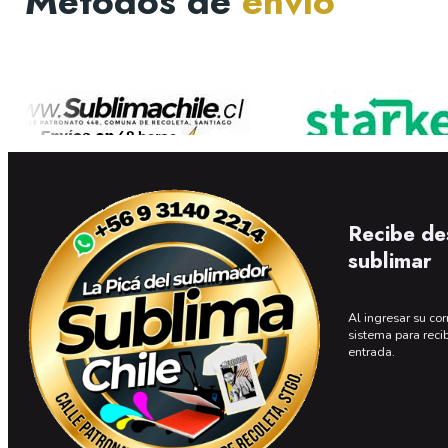
Métodos de
envío
Recibe de
sublimar
Al ingresar su cor
sistema para reci
entrada.