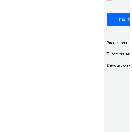
Ir a l
Puedes retirar
Tu compra esta
Devolucion gr