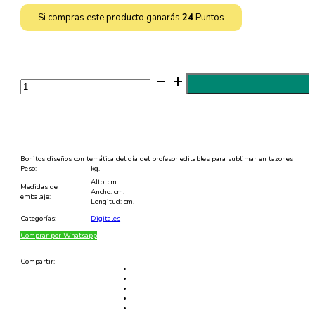
Si compras este producto ganarás
24
Puntos
2
Diseños
de
Feliz
día
del
Profesor
Editables
para
Bonitos diseños con temática del día del profesor editables para sublimar en tazones
Sublimar
Peso:
kg.
Tazones
Alto: cm.
-
Medidas de
Ancho: cm.
PNG
embalaje:
Longitud: cm.
y
PSD
Categorías:
Digitales
cantidad
Comprar por Whatsapp
Compartir: