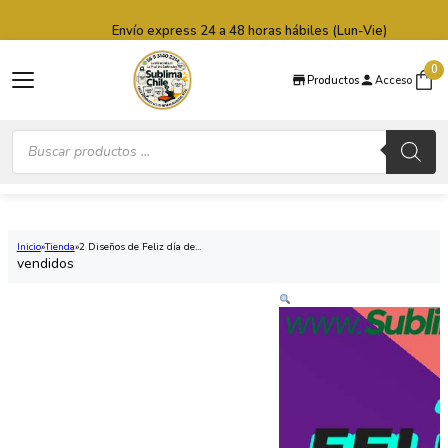
Saltar al contenido principal
Saltar al pie de página
Envío express 24 a 48 horas hábiles (Lun-Vie)
0
Productos
Acceso
Búsqueda
de
productos
Inicio
Tienda
2 Diseños de Feliz día de...
vendidos