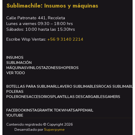
Sublimachile: Insumos y máquinas
Calle Patronato 441, Recoleta
Lunes a viernes 09:30 – 18:00 hrs
Sábados: 10:00 hasta las 15:30hrs
Escribe Wsp Ventas:
+56 9 3140 2214
INSUMOS
SUBLIMACIÓN
MÁQUINAS
VINILOS
TAZONES
SHOPEROS
VER TODO
BOTELLAS PARA SUBLIMAR
LLAVERO SUBLIMABLES
ROCAS SUBLIMABL
POLERAS
POLERONES
ACCESORIOS
PLANTILLAS DESCARGABLES
GAMERS
FACEBOOK
INSTAGRAM
TIK TOK
WHATSAPP
EMAIL
YOUTUBE
Contenido registrado © Copyright 2026
Desarrollado por
Superpyme