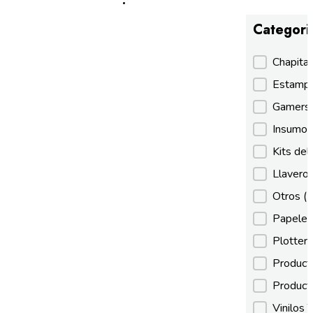
Categori
Categori
Chapita
Estamp
Gamer
Insumos
Kits de
Llaveros
Otros
(
Papeles
Plotter
Product
Product
Vinilos 