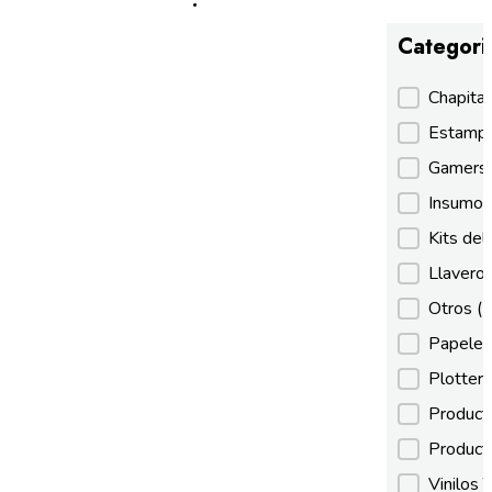
Categori
Categori
Chapita
Estamp
Gamer
Insumos
Kits de
Llaveros
Otros
(
Papeles
Plotter
Product
Product
Vinilos 