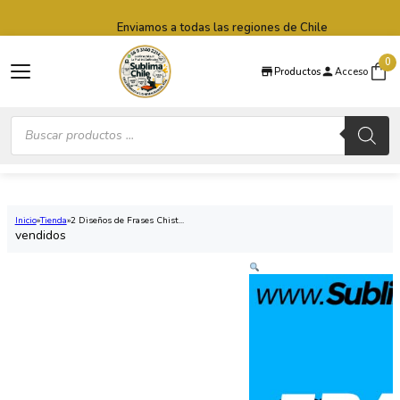
Saltar al contenido principal
Saltar al pie de página
Enviamos a todas las regiones de Chile
0
Productos
Acceso
Búsqueda
de
productos
Inicio
Tienda
2 Diseños de Frases Chist...
vendidos