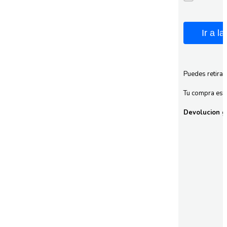
Ir a l
Puedes retirar
Tu compra esta
Devolucion gr