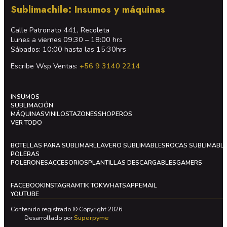
Sublimachile: Insumos y máquinas
Calle Patronato 441, Recoleta
Lunes a viernes 09:30 – 18:00 hrs
Sábados: 10:00 hasta las 15:30hrs
Escribe Wsp Ventas:
+56 9 3140 2214
INSUMOS
SUBLIMACIÓN
MÁQUINAS
VINILOS
TAZONES
SHOPEROS
VER TODO
BOTELLAS PARA SUBLIMAR
LLAVERO SUBLIMABLES
ROCAS SUBLIMABL
POLERAS
POLERONES
ACCESORIOS
PLANTILLAS DESCARGABLES
GAMERS
FACEBOOK
INSTAGRAM
TIK TOK
WHATSAPP
EMAIL
YOUTUBE
Contenido registrado © Copyright 2026
Desarrollado por
Superpyme