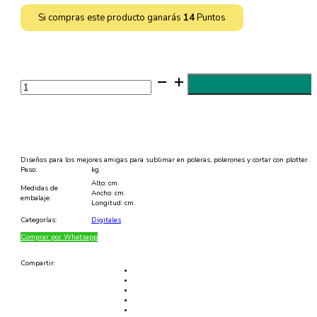
Si compras este producto ganarás
14
Puntos
2
Diseños
de
Mejores
Amigas
para
Sublimar
en
Poleras
Diseños para los mejores amigas para sublimar en poleras, polerones y cortar con plotter.
-
Peso:
kg.
PNG
Alto: cm.
y
Medidas de
Ancho: cm.
SVG
embalaje:
Longitud: cm.
cantidad
Categorías:
Digitales
Comprar por Whatsapp
Compartir: