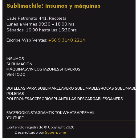
Sublimachile: Insumos y máquinas
Calle Patronato 441, Recoleta
Lunes a viernes 09:30 – 18:00 hrs
Sábados: 10:00 hasta las 15:30hrs
Escribe Wsp Ventas:
+56 9 3140 2214
INSUMOS
SUBLIMACIÓN
MÁQUINAS
VINILOS
TAZONES
SHOPEROS
VER TODO
BOTELLAS PARA SUBLIMAR
LLAVERO SUBLIMABLES
ROCAS SUBLIMABL
POLERAS
POLERONES
ACCESORIOS
PLANTILLAS DESCARGABLES
GAMERS
FACEBOOK
INSTAGRAM
TIK TOK
WHATSAPP
EMAIL
YOUTUBE
Contenido registrado © Copyright 2026
Desarrollado por
Superpyme