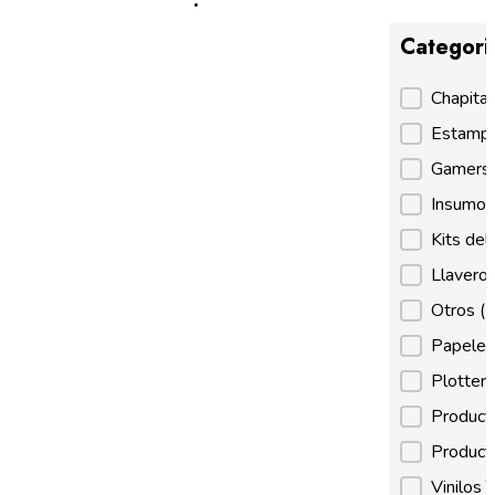
Categori
Categori
Chapita
Estamp
Gamer
Insumos
Kits de
Llaveros
Otros
(
Papeles
Plotter
Product
Product
Vinilos 