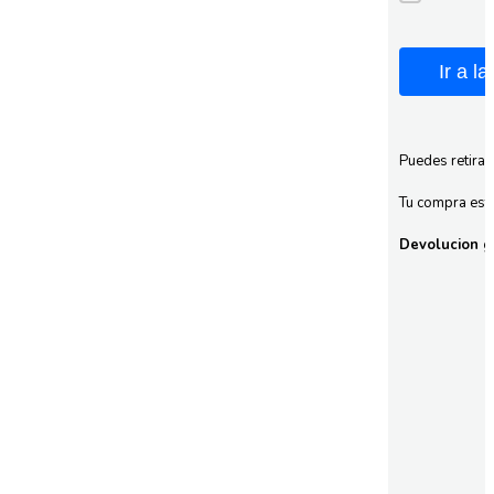
Ir a l
Puedes retirar
Tu compra esta
Devolucion gr