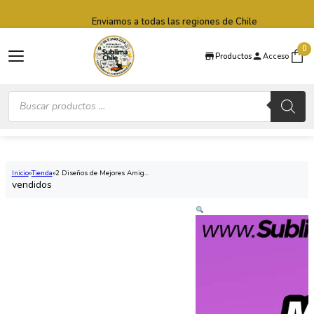
Saltar al contenido principal
Saltar al pie de página
Enviamos a todas las regiones de Chile
0
Productos
Acceso
Búsqueda
de
productos
Inicio
Tienda
2 Diseños de Mejores Amig...
vendidos