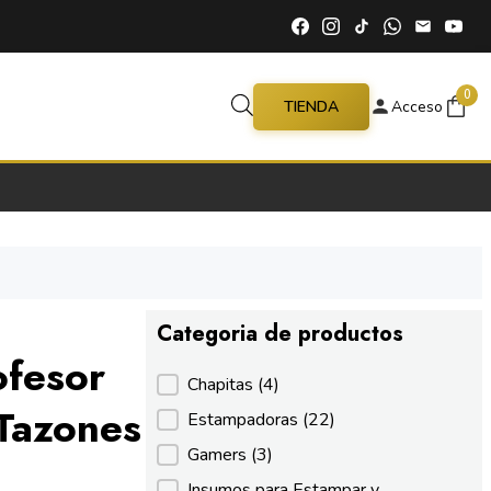
0
TIENDA
Acceso
Categoria de productos
ofesor
Categoria de productos
Chapitas
(4)
 Tazones
Estampadoras
(22)
Gamers
(3)
Insumos para Estampar y