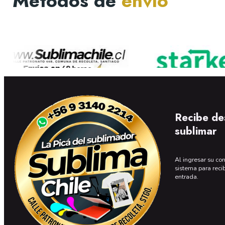
Métodos de
envío
Recibe de
sublimar
Al ingresar su cor
sistema para reci
entrada.