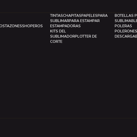
TINTAS
CHAPITAS
PAPELES
PARA
BOTELLAS 
SUBLIMAR
PARA ESTAMPAR
SUBLIMABL
LOS
TAZONES
SHOPEROS
ESTAMPADORAS
POLERAS
KITS DEL
POLERONE
SUBLIMADOR
PLOTTER DE
DESCARGA
CORTE