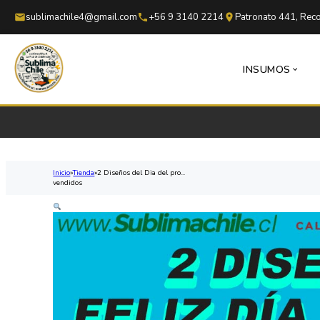
Saltar al contenido principal
Saltar al pie de página
sublimachile4@gmail.com
+56 9 3140 2214
Patronato 441, Reco
INSUMOS
Inicio
Tienda
2 Diseños del Dia del pro...
vendidos