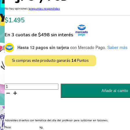
No hay opiniones
|
preguntas respondidas
$
1.495
En 3 cuotas de $498 sin interés
Hasta 12 pagos sin tarjeta
con Mercado Pago.
Saber más
Si compras este producto ganarás
14
Puntos
2
Diseños
Añadir al carrito
del
Dia
del
profesor
Editables
para
Sublimar
Adorables diseños con temática del día del profesor para sublimar en tazones.
Tazones
-
Peso:
kg.
JPG