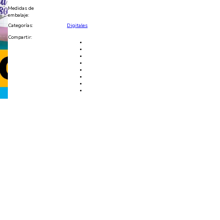
y
Medidas de
PSD
embalaje:
cantidad
Categorías:
Digitales
Compartir: