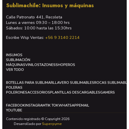
Sublimachile: Insumos y máquinas
Calle Patronato 441, Recoleta
Lunes a viernes 09:30 – 18:00 hrs
Sábados: 10:00 hasta las 15:30hrs
Escribe Wsp Ventas:
+56 9 3140 2214
INSUMOS
SUBLIMACIÓN
MÁQUINAS
VINILOS
TAZONES
SHOPEROS
VER TODO
BOTELLAS PARA SUBLIMAR
LLAVERO SUBLIMABLES
ROCAS SUBLIMABL
POLERAS
POLERONES
ACCESORIOS
PLANTILLAS DESCARGABLES
GAMERS
FACEBOOK
INSTAGRAM
TIK TOK
WHATSAPP
EMAIL
YOUTUBE
Contenido registrado © Copyright 2026
Desarrollado por
Superpyme