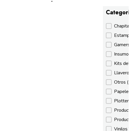
Categori
Categori
Chapita
Estamp
Gamer
Insumos
Kits de
Llaveros
Otros
(
Papeles
Plotter
Product
Product
Vinilos 