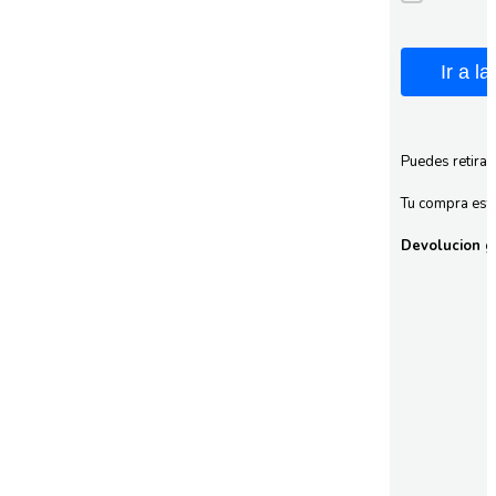
Ir a l
Puedes retirar
Tu compra esta
Devolucion gr