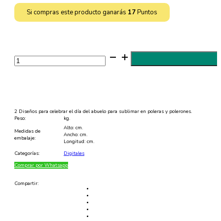
Si compras este producto ganarás
17
Puntos
2
Diseños
Día
de
los
Abuelos
para
Sublimar
en
2 Diseños para celebrar el día del abuelo para sublimar en poleras y polerones.
Poleras
Peso:
kg.
-
Alto: cm.
PDF
Medidas de
Ancho: cm.
y
embalaje:
Longitud: cm.
PNG
cantidad
Categorías:
Digitales
Comprar por Whatsapp
Compartir: