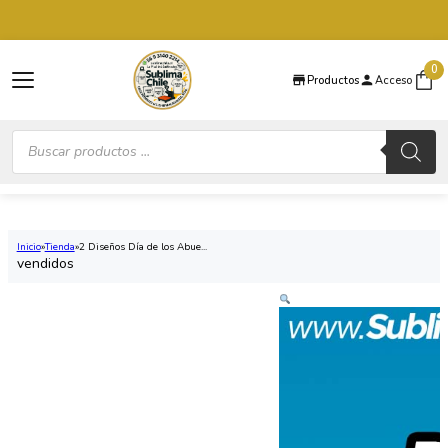
Saltar al contenido principal
Saltar al pie de página
0
Productos
Acceso
Búsqueda
de
productos
Inicio
Tienda
2 Diseños Día de los Abue...
vendidos