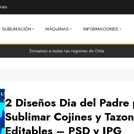
leta
SUBLIMACIÓN
MÁQUINAS
INFORMACIONES
Envío express 24 a 48 horas hábiles (Lun-Vie)
2 Diseños Dia del Padre
Sublimar Cojines y Tazo
Editables – PSD y JPG