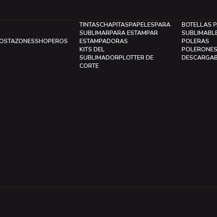
TINTAS
CHAPITAS
PAPELES
PARA
BOTELLAS 
SUBLIMAR
PARA ESTAMPAR
SUBLIMABL
LOS
TAZONES
SHOPEROS
ESTAMPADORAS
POLERAS
KITS DEL
POLERONE
SUBLIMADOR
PLOTTER DE
DESCARGA
CORTE