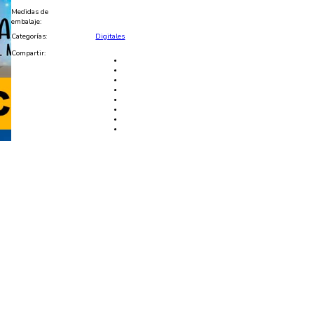
PSD
Medidas de
y
embalaje:
JPG
Categorías:
Digitales
cantidad
Compartir: