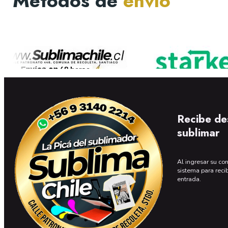
Métodos de
envío
Recibe de
sublimar
Al ingresar su cor
sistema para reci
entrada.