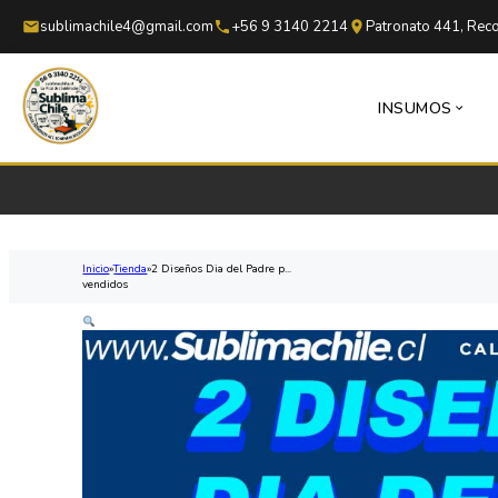
Saltar al contenido principal
Saltar al pie de página
sublimachile4@gmail.com
+56 9 3140 2214
Patronato 441, Reco
INSUMOS
Inicio
Tienda
2 Diseños Dia del Padre p...
vendidos