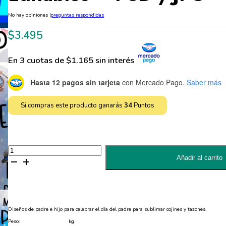
No hay opiniones
|
preguntas respondidas
$
3.495
En 3 cuotas de $1.165 sin interés
Hasta 12 pagos sin tarjeta
con Mercado Pago.
Saber más
Si compras este producto ganarás
34
Puntos
2
Diseños
Añadir al carrito
Dia
del
Padre
para
Sublimar
Cojines
y
Diseños de padre e hijo para celebrar el día del padre para sublimar cojines y tazones.
Tazones
Editables
Peso:
kg.
-