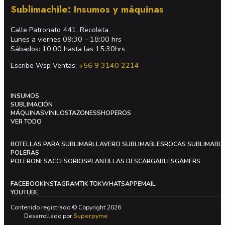
Sublimachile: Insumos y máquinas
Calle Patronato 441, Recoleta
Lunes a viernes 09:30 – 18:00 hrs
Sábados: 10:00 hasta las 15:30hrs
Escribe Wsp Ventas:
+56 9 3140 2214
INSUMOS
SUBLIMACIÓN
MÁQUINAS
VINILOS
TAZONES
SHOPEROS
VER TODO
BOTELLAS PARA SUBLIMAR
LLAVERO SUBLIMABLES
ROCAS SUBLIMABL
POLERAS
POLERONES
ACCESORIOS
PLANTILLAS DESCARGABLES
GAMERS
FACEBOOK
INSTAGRAM
TIK TOK
WHATSAPP
EMAIL
YOUTUBE
Contenido registrado © Copyright 2026
Desarrollado por
Superpyme