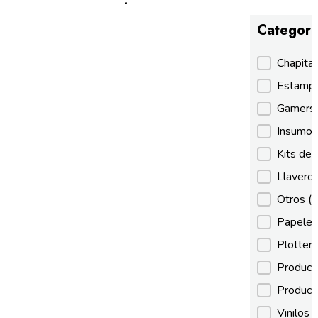
Categori
Categori
Chapita
Estamp
Gamer
Insumos
Kits de
Llaveros
Otros
(
Papeles
Plotter
Product
Product
Vinilos 