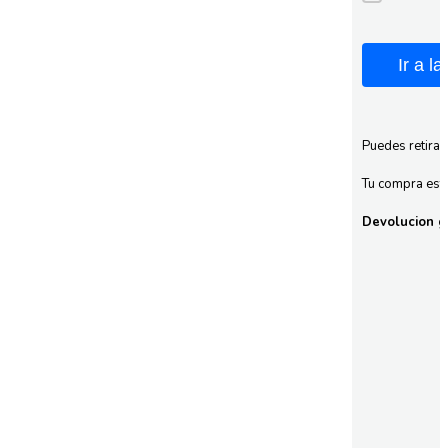
Ir a l
Puedes retirar
Tu compra esta
Devolucion gr