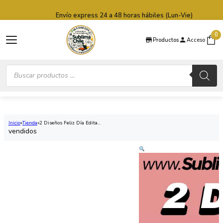
Saltar al contenido principal
Saltar al pie de página
Envío express 24 a 48 horas hábiles (Lun-Vie)
0
Productos
Acceso
Búsqueda
de
productos
Inicio
Tienda
2 Diseños Feliz Día Edita...
vendidos