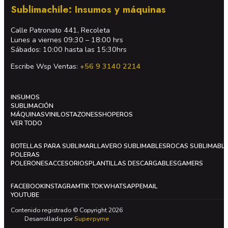
Sublimachile: Insumos y máquinas
Calle Patronato 441, Recoleta
Lunes a viernes 09:30 – 18:00 hrs
Sábados: 10:00 hasta las 15:30hrs
Escribe Wsp Ventas:
+56 9 3140 2214
INSUMOS
SUBLIMACIÓN
MÁQUINAS
VINILOS
TAZONES
SHOPEROS
VER TODO
BOTELLAS PARA SUBLIMAR
LLAVERO SUBLIMABLES
ROCAS SUBLIMABL
POLERAS
POLERONES
ACCESORIOS
PLANTILLAS DESCARGABLES
GAMERS
FACEBOOK
INSTAGRAM
TIK TOK
WHATSAPP
EMAIL
YOUTUBE
Contenido registrado © Copyright 2026
Desarrollado por
Superpyme