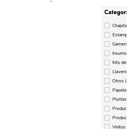
Categori
Categori
Chapita
Estamp
Gamer
Insumos
Kits de
Llaveros
Otros
(
Papeles
Plotter
Product
Product
Vinilos 