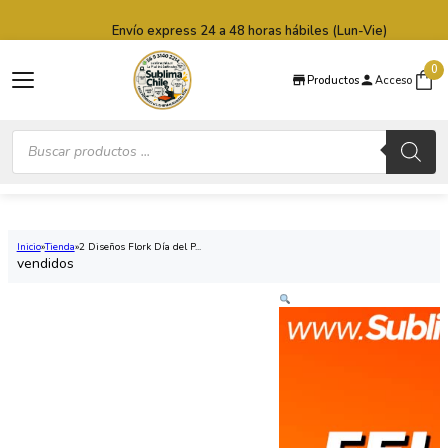
Saltar al contenido principal
Saltar al pie de página
Envío express 24 a 48 horas hábiles (Lun-Vie)
0
Productos
Acceso
Búsqueda
de
productos
Inicio
Tienda
2 Diseños Flork Día del P...
vendidos