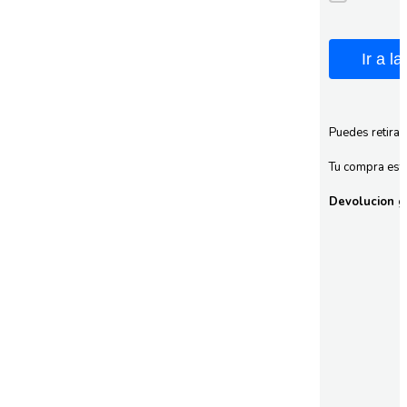
Ir a l
Puedes retirar
Tu compra esta
Devolucion gr