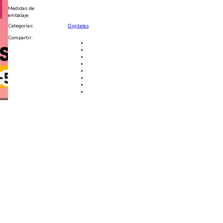
-
Medidas de
PNG,
embalaje:
PSD,
Categorías:
Digitales
EDITABLE
cantidad
Compartir: