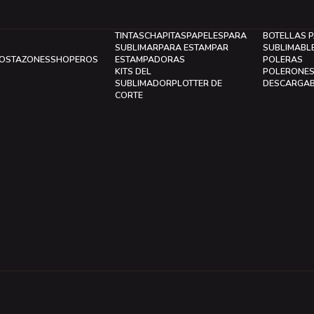
TINTAS
CHAPITAS
PAPELES
PARA
BOTELLAS 
SUBLIMAR
PARA ESTAMPAR
SUBLIMABL
LOS
TAZONES
SHOPEROS
ESTAMPADORAS
POLERAS
KITS DEL
POLERONE
SUBLIMADOR
PLOTTER DE
DESCARGA
CORTE