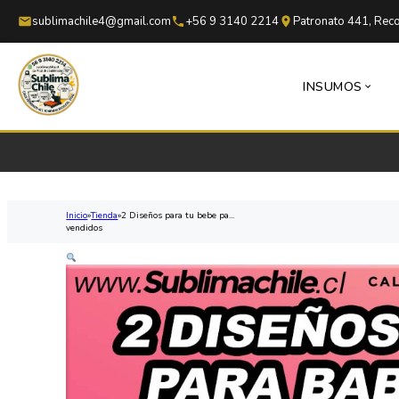
Saltar al contenido principal
Saltar al pie de página
sublimachile4@gmail.com
+56 9 3140 2214
Patronato 441, Reco
INSUMOS
Inicio
Tienda
2 Diseños para tu bebe pa...
vendidos