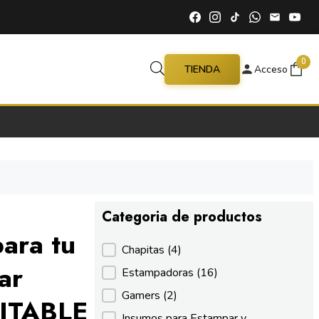
0
TIENDA
Acceso
Categoria de productos
ara tu
Categoria de productos
Chapitas
(4)
ar
Estampadoras
(16)
Gamers
(2)
DITABLE
Insumos para Estampar y