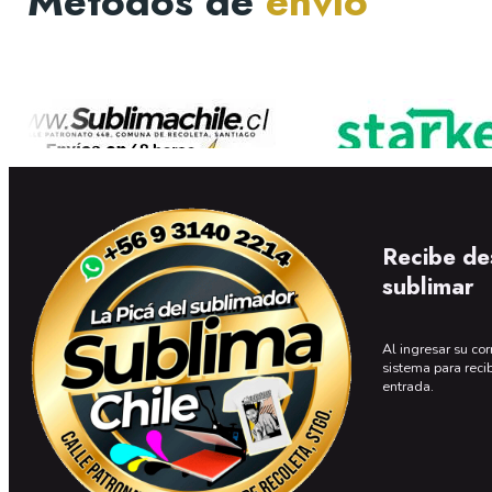
Métodos de
envío
Recibe de
sublimar
Al ingresar su cor
sistema para reci
entrada.