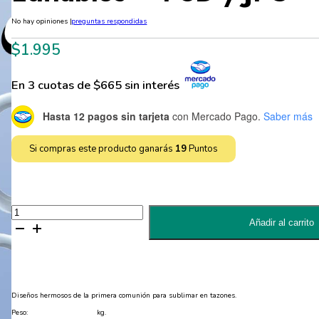
No hay opiniones
|
preguntas respondidas
$
1.995
En 3 cuotas de $665 sin interés
Hasta 12 pagos sin tarjeta
con Mercado Pago.
Saber más
Si compras este producto ganarás
19
Puntos
2
Diseños
Añadir al carrito
Primera
Comunión
para
Sublimar
en
Tazones
Editables
Diseños hermosos de la primera comunión para sublimar en tazones.
-
PSD
Peso:
kg.
y