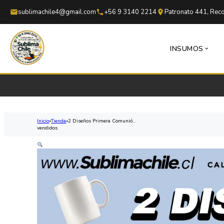
Saltar al contenido principal
Saltar al pie de página
sublimachile4@gmail.com
+56 9 3140 2214
Patronato 441, Reco
INSUMOS
Inicio
Tienda
2 Diseños Primera Comunió...
vendidos