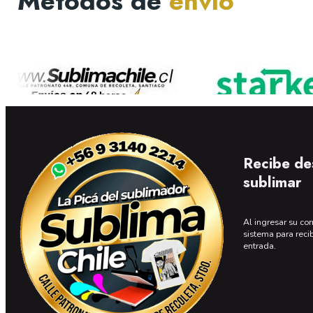
Métodos de
envío
Recibe de
sublimar
Al ingresar su cor
sistema para reci
entrada.