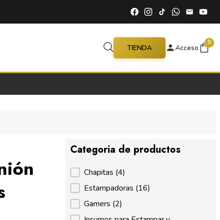
0
TIENDA
Acceso
Categoria de productos
nión
Categoria de productos
Chapitas
(4)
s
Estampadoras
(16)
Gamers
(2)
Insumos para Estampar y