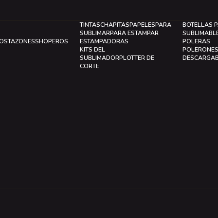
TINTAS
CHAPITAS
PAPELES
PARA
BOTELLAS 
SUBLIMAR
PARA ESTAMPAR
SUBLIMABL
LOS
TAZONES
SHOPEROS
ESTAMPADORAS
POLERAS
KITS DEL
POLERONE
SUBLIMADOR
PLOTTER DE
DESCARGA
CORTE