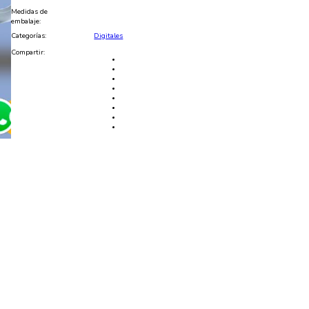
JPG
Medidas de
cantidad
embalaje:
Categorías:
Digitales
Compartir: