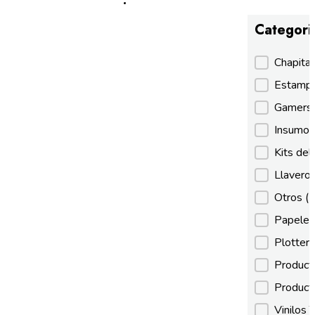
Categori
Categori
Chapita
Estamp
Gamer
Insumos
Kits de
Llaveros
Otros
(
Papeles
Plotter
Product
Product
Vinilos 