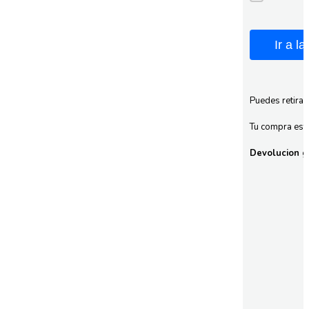
Ir a l
Puedes retirar
Tu compra esta
Devolucion gr