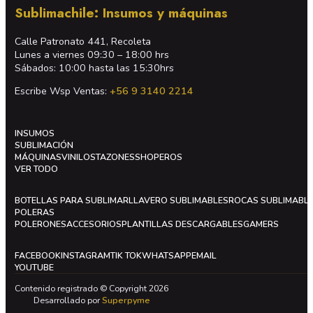
Sublimachile: Insumos y máquinas
Calle Patronato 441, Recoleta
Lunes a viernes 09:30 – 18:00 hrs
Sábados: 10:00 hasta las 15:30hrs
Escribe Wsp Ventas:
+56 9 3140 2214
INSUMOS
SUBLIMACIÓN
MÁQUINAS
VINILOS
TAZONES
SHOPEROS
VER TODO
BOTELLAS PARA SUBLIMAR
LLAVERO SUBLIMABLES
ROCAS SUBLIMABL
POLERAS
POLERONES
ACCESORIOS
PLANTILLAS DESCARGABLES
GAMERS
FACEBOOK
INSTAGRAM
TIK TOK
WHATSAPP
EMAIL
YOUTUBE
Contenido registrado © Copyright 2026
Desarrollado por
Superpyme