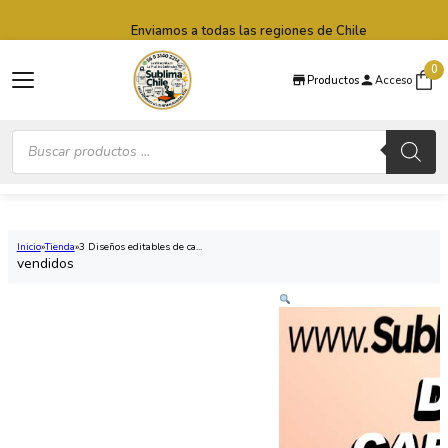
Saltar al contenido principal
Saltar al pie de página
Enviamos a todas las regiones de Chile
0
Productos
Acceso
Búsqueda
de
productos
Inicio
Tienda
3 Diseños editables de ca...
vendidos