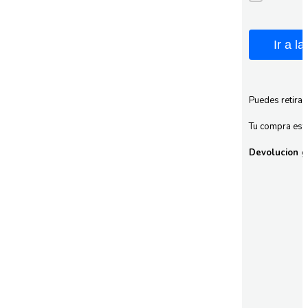
Ir a l
Puedes retirar
Tu compra esta
Devolucion gr