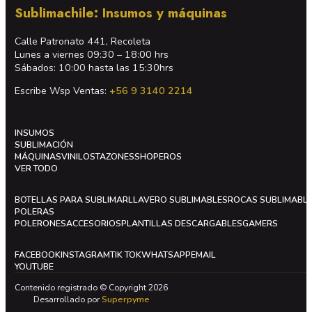
Sublimachile: Insumos y máquinas
Calle Patronato 441, Recoleta
Lunes a viernes 09:30 – 18:00 hrs
Sábados: 10:00 hasta las 15:30hrs
Escribe Wsp Ventas:
+56 9 3140 2214
INSUMOS
SUBLIMACIÓN
MÁQUINAS
VINILOS
TAZONES
SHOPEROS
VER TODO
BOTELLAS PARA SUBLIMAR
LLAVERO SUBLIMABLES
ROCAS SUBLIMABL
POLERAS
POLERONES
ACCESORIOS
PLANTILLAS DESCARGABLES
GAMERS
FACEBOOK
INSTAGRAM
TIK TOK
WHATSAPP
EMAIL
YOUTUBE
Contenido registrado © Copyright 2026
Desarrollado por
Superpyme