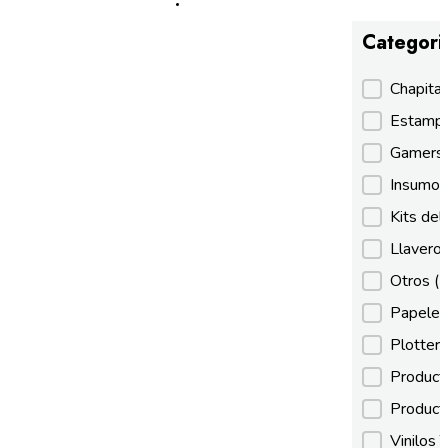
Categori
Categori
Chapita
Estamp
Gamer
Insumos
Kits de
Llaveros
Otros
(
Papeles
Plotter
Product
Product
Vinilos 