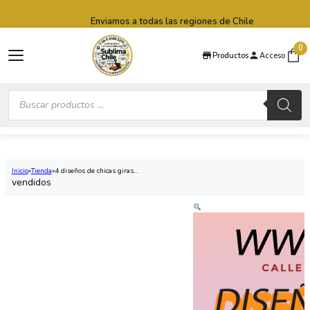
Saltar al contenido principal
Saltar al pie de página
Enviamos a todas las regiones de Chile
0
Productos
Acceso
Búsqueda
de
productos
Inicio
Tienda
4 diseños de chicas giras...
vendidos