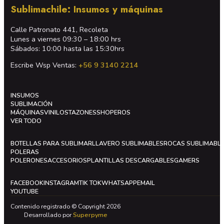
Sublimachile: Insumos y máquinas
Calle Patronato 441, Recoleta
Lunes a viernes 09:30 – 18:00 hrs
Sábados: 10:00 hasta las 15:30hrs
Escribe Wsp Ventas:
+56 9 3140 2214
INSUMOS
SUBLIMACIÓN
MÁQUINAS
VINILOS
TAZONES
SHOPEROS
VER TODO
BOTELLAS PARA SUBLIMAR
LLAVERO SUBLIMABLES
ROCAS SUBLIMABL
POLERAS
POLERONES
ACCESORIOS
PLANTILLAS DESCARGABLES
GAMERS
FACEBOOK
INSTAGRAM
TIK TOK
WHATSAPP
EMAIL
YOUTUBE
Contenido registrado © Copyright 2026
Desarrollado por
Superpyme