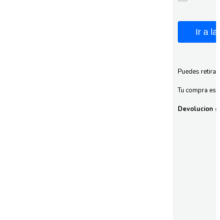
Ir a l
Puedes retirar
Tu compra esta
Devolucion gr