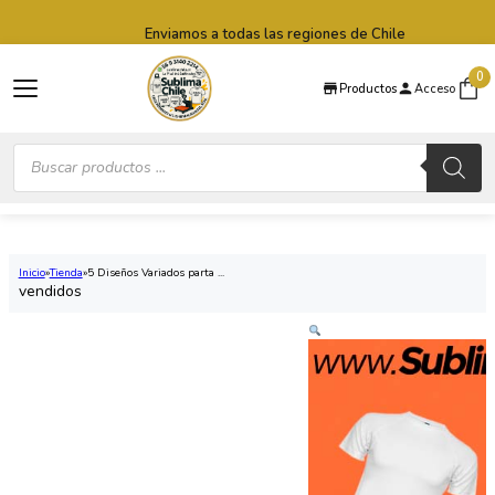
Saltar al contenido principal
Saltar al pie de página
Enviamos a todas las regiones de Chile
0
Productos
Acceso
Búsqueda
de
productos
Inicio
Tienda
5 Diseños Variados parta ...
vendidos