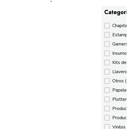
Categori
Categori
Chapita
Estamp
Gamer
Insumos
Kits de
Llaveros
Otros
(
Papeles
Plotter
Product
Product
Vinilos 