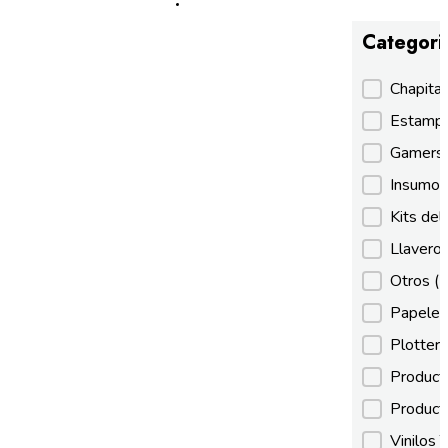
Categori
Categori
Chapita
Estamp
Gamer
Insumos
Kits de
Llaveros
Otros
(
Papeles
Plotter
Product
Product
Vinilos 