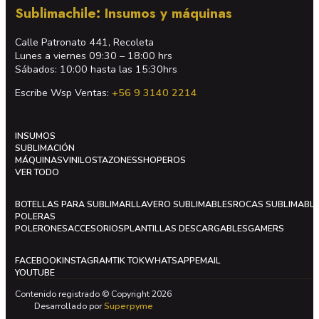
Sublimachile: Insumos y máquinas
Calle Patronato 441, Recoleta
Lunes a viernes 09:30 – 18:00 hrs
Sábados: 10:00 hasta las 15:30hrs
Escribe Wsp Ventas:
+56 9 3140 2214
INSUMOS
SUBLIMACIÓN
MÁQUINAS
VINILOS
TAZONES
SHOPEROS
VER TODO
BOTELLAS PARA SUBLIMAR
LLAVERO SUBLIMABLES
ROCAS SUBLIMABL
POLERAS
POLERONES
ACCESORIOS
PLANTILLAS DESCARGABLES
GAMERS
FACEBOOK
INSTAGRAM
TIK TOK
WHATSAPP
EMAIL
YOUTUBE
Contenido registrado © Copyright 2026
Desarrollado por
Superpyme