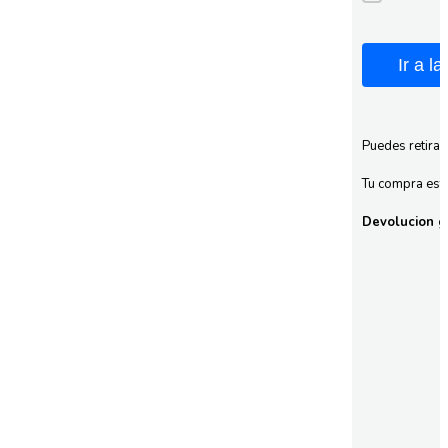
Ir a l
Puedes retirar
Tu compra esta
Devolucion gr