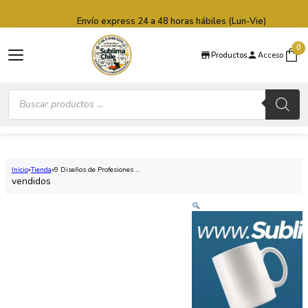
Saltar al contenido principal
Saltar al pie de página
Envío express 24 a 48 horas hábiles (Lun-Vie)
0
Productos
Acceso
Búsqueda
de
productos
Inicio
Tienda
9 Diseños de Profesiones ...
vendidos