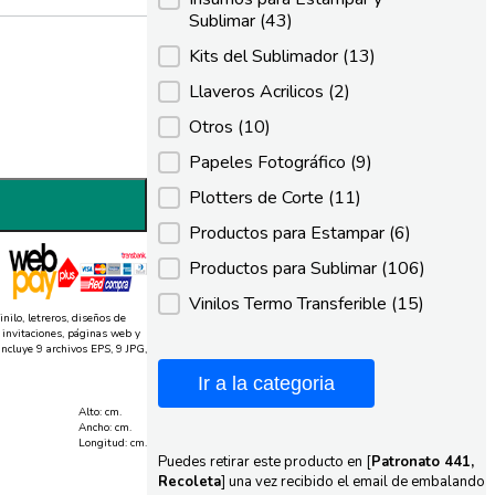
Sublimar
(43)
Kits del Sublimador
(13)
Llaveros Acrilicos
(2)
Otros
(10)
Papeles Fotográfico
(9)
Plotters de Corte
(11)
Productos para Estampar
(6)
Productos para Sublimar
(106)
Vinilos Termo Transferible
(15)
ilo, letreros, diseños de
 invitaciones, páginas web y
ncluye 9 archivos EPS, 9 JPG,
Ir a la categoria
Alto: cm.
Ancho: cm.
Longitud: cm.
Puedes retirar este producto en [
Patronato 441,
Recoleta
] una vez recibido el email de embalando