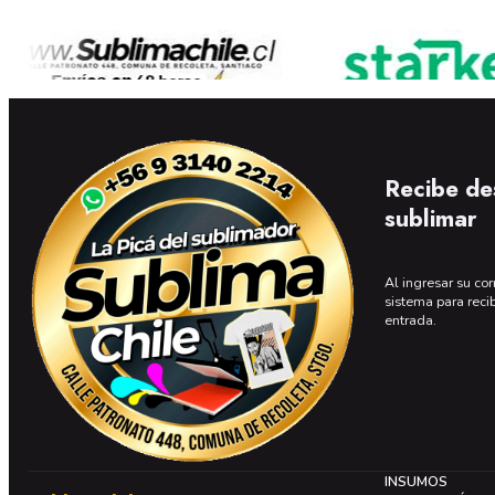
Recibe de
sublimar
Al ingresar su cor
sistema para reci
entrada.
INSUMOS