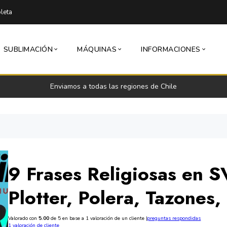
leta
SUBLIMACIÓN
MÁQUINAS
INFORMACIONES
Enviamos a todas las regiones de Chile
9 Frases Religiosas en 
Plotter, Polera, Tazones, 
Valorado con
5.00
de 5 en base a
1
valoración de un cliente
|
preguntas respondidas
1
valoración de cliente