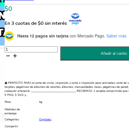
$
0
En 3 cuotas de $0 sin interés
Hasta 12 pagos sin tarjeta
con Mercado Pago.
Saber más
9
Frases
Añadir al carrito
Religiosas
en
SVG
para
Plotter,
Polera,
Tazones,
▣ PERFECTO PARA el corte de vinilo, impresión y corte o impresión para camisetas, corte de vin
etc.
tarjetas, pegatinas de álbumes de recortes, álbumes, manualidades, tazas, pegatinas de pared,
cantidad
cualquier artesanía. _______________________________ RECIBIRÁS: 1 carpeta comprimida que i
9 PNG, 9 SVG y…
Peso:
kg.
Medidas de
embalaje:
Categorías:
Digitales
Compartir: