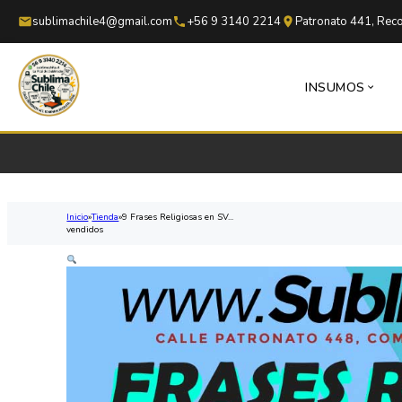
Saltar al contenido principal
Saltar al pie de página
sublimachile4@gmail.com
+56 9 3140 2214
Patronato 441, Reco
INSUMOS
Inicio
Tienda
9 Frases Religiosas en SV...
vendidos