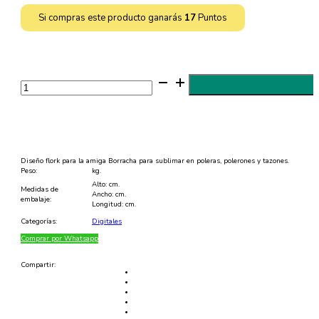
Si compras este producto ganarás
17
Puntos
Diseño
Amiga
Borracha
para
Sublimar
en
Poleras
y
Tazones
Diseño flork para la amiga Borracha para sublimar en poleras, polerones y tazones.
Editables
Peso:
kg.
-
Alto: cm.
PSD
Medidas de
Ancho: cm.
y
embalaje:
Longitud: cm.
PNG
cantidad
Categorías:
Digitales
Comprar por Whatsapp
Compartir: