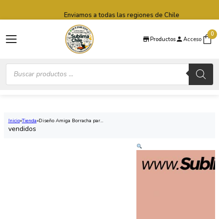
Saltar al contenido principal
Saltar al pie de página
Enviamos a todas las regiones de Chile
0
Productos
Acceso
Búsqueda
de
productos
Inicio
Tienda
Diseño Amiga Borracha par...
vendidos