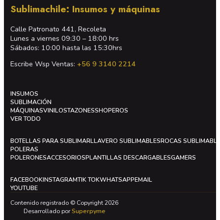
Sublimachile: Insumos y máquinas
Calle Patronato 441, Recoleta
Lunes a viernes 09:30 – 18:00 hrs
Sábados: 10:00 hasta las 15:30hrs
Escribe Wsp Ventas:
+56 9 3140 2214
INSUMOS
SUBLIMACIÓN
MÁQUINAS
VINILOS
TAZONES
SHOPEROS
VER TODO
BOTELLAS PARA SUBLIMAR
LLAVERO SUBLIMABLES
ROCAS SUBLIMABL
POLERAS
POLERONES
ACCESORIOS
PLANTILLAS DESCARGABLES
GAMERS
FACEBOOK
INSTAGRAM
TIK TOK
WHATSAPP
EMAIL
YOUTUBE
Contenido registrado © Copyright 2026
Desarrollado por
Superpyme