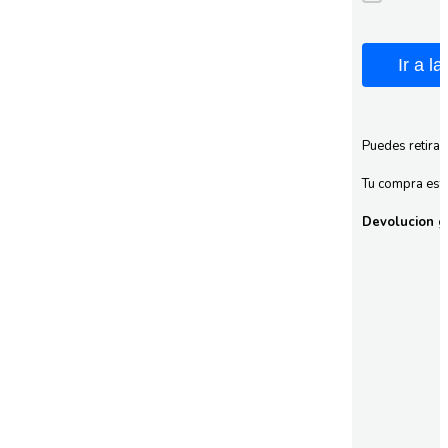
Ir a l
Puedes retirar
Tu compra esta
Devolucion gr