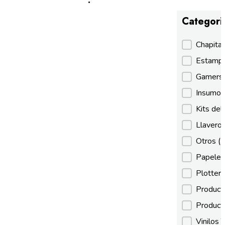
Categori
Categori
Chapita
Estamp
Gamer
Insumos
Kits de
Llaveros
Otros
(
Papeles
Plotter
Product
Product
Vinilos 