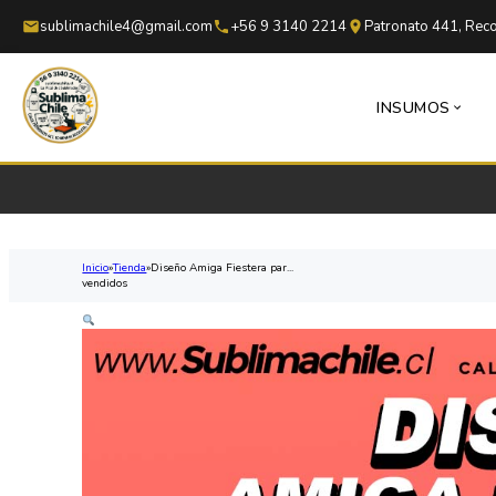
Saltar al contenido principal
Saltar al pie de página
sublimachile4@gmail.com
+56 9 3140 2214
Patronato 441, Reco
INSUMOS
Inicio
Tienda
Diseño Amiga Fiestera par...
vendidos