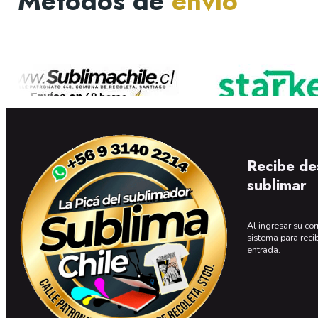
Métodos de
envío
Recibe de
sublimar
Al ingresar su cor
sistema para reci
entrada.