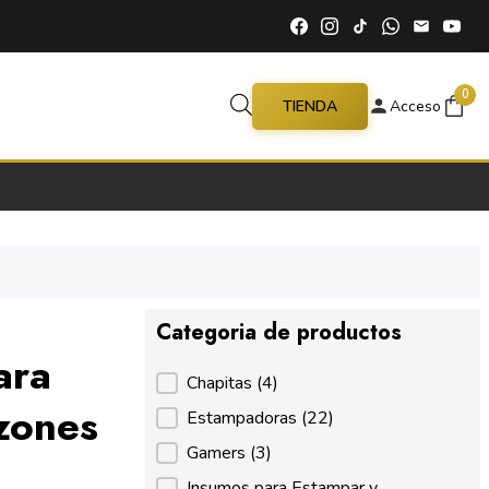
0
TIENDA
Acceso
Categoria de productos
ara
Categoria de productos
Chapitas
(4)
azones
Estampadoras
(22)
Gamers
(3)
Insumos para Estampar y