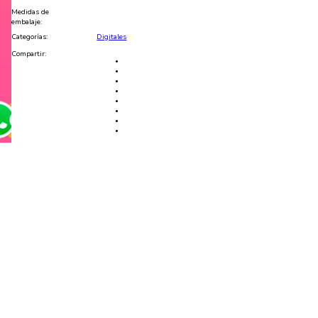
y
Medidas de
PNG
embalaje:
cantidad
Categorías:
Digitales
Compartir: