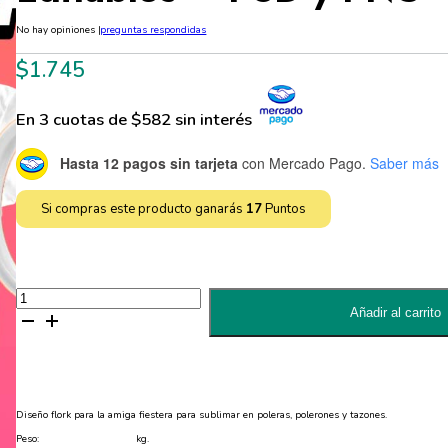
No hay opiniones
|
preguntas respondidas
$
1.745
En 3 cuotas de $582 sin interés
Hasta 12 pagos sin tarjeta
con Mercado Pago.
Saber más
Si compras este producto ganarás
17
Puntos
Diseño
Amiga
Añadir al carrito
Fiestera
para
Sublimar
en
Poleras
y
Tazones
Diseño flork para la amiga fiestera para sublimar en poleras, polerones y tazones.
Editables
-
Peso:
kg.
PSD