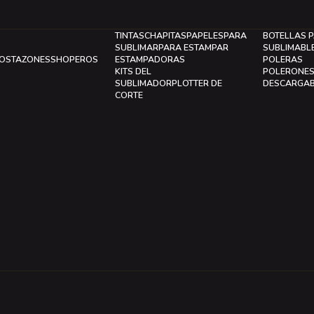
TINTAS
CHAPITAS
PAPELES
PARA
BOTELLAS 
SUBLIMAR
PARA ESTAMPAR
SUBLIMABL
LOS
TAZONES
SHOPEROS
ESTAMPADORAS
POLERAS
KITS DEL
POLERONE
SUBLIMADOR
PLOTTER DE
DESCARGA
CORTE