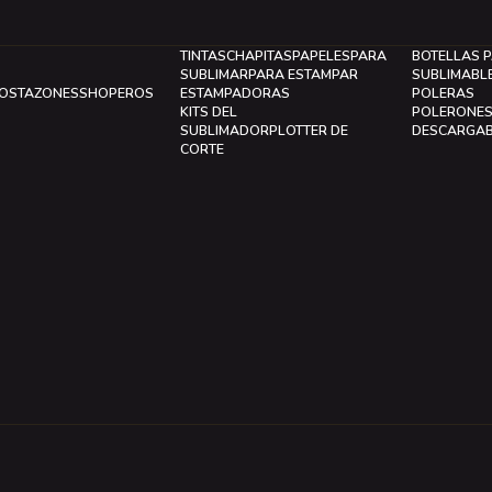
TINTAS
CHAPITAS
PAPELES
PARA
BOTELLAS 
SUBLIMAR
PARA ESTAMPAR
SUBLIMABL
LOS
TAZONES
SHOPEROS
ESTAMPADORAS
POLERAS
KITS DEL
POLERONE
SUBLIMADOR
PLOTTER DE
DESCARGA
CORTE