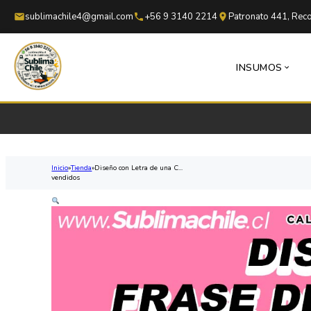
Saltar al contenido principal
Saltar al pie de página
sublimachile4@gmail.com
+56 9 3140 2214
Patronato 441, Reco
INSUMOS
Inicio
Tienda
Diseño con Letra de una C...
vendidos