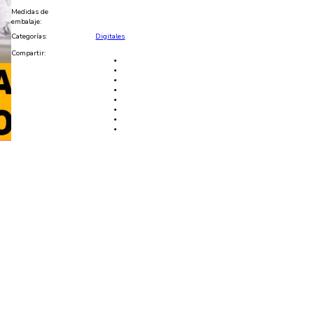
PNG
Medidas de
cantidad
embalaje:
Categorías:
Digitales
Compartir: