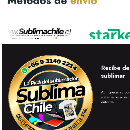
Métodos de
envío
Recibe de
sublimar
Al ingresar su cor
sistema para reci
entrada.