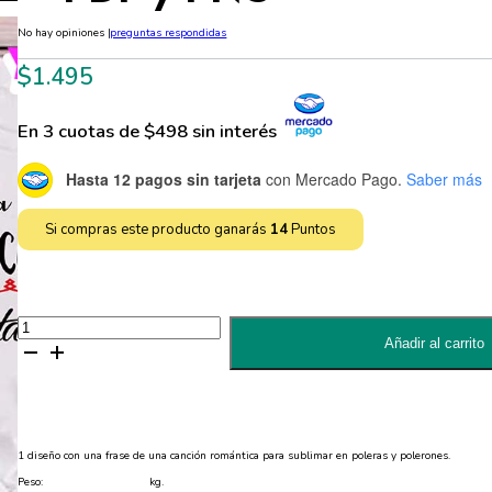
No hay opiniones
|
preguntas respondidas
$
1.495
En 3 cuotas de $498 sin interés
Hasta 12 pagos sin tarjeta
con Mercado Pago.
Saber más
Si compras este producto ganarás
14
Puntos
Diseño
con
Añadir al carrito
Letra
de
una
Canción
para
Sublimar
Poleras
1 diseño con una frase de una canción romántica para sublimar en poleras y polerones.
-
PDF
Peso:
kg.
y