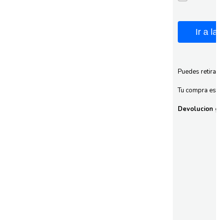
Ir a l
Puedes retirar
Tu compra esta
Devolucion gr