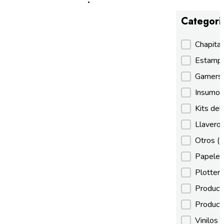
Categori
Categori
Chapita
Estamp
Gamer
Insumos
Kits de
Llaveros
Otros
(
Papeles
Plotter
Product
Product
Vinilos 