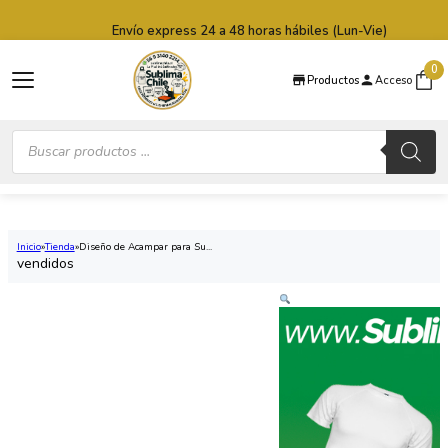
Saltar al contenido principal
Saltar al pie de página
Envío express 24 a 48 horas hábiles (Lun-Vie)
0
Productos
Acceso
Búsqueda
de
productos
Inicio
Tienda
Diseño de Acampar para Su...
vendidos