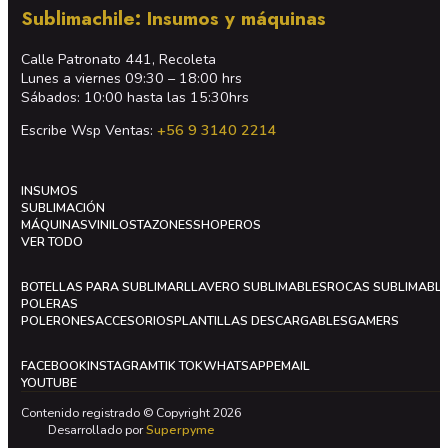
Sublimachile: Insumos y máquinas
Calle Patronato 441, Recoleta
Lunes a viernes 09:30 – 18:00 hrs
Sábados: 10:00 hasta las 15:30hrs
Escribe Wsp Ventas:
+56 9 3140 2214
INSUMOS
SUBLIMACIÓN
MÁQUINAS
VINILOS
TAZONES
SHOPEROS
VER TODO
BOTELLAS PARA SUBLIMAR
LLAVERO SUBLIMABLES
ROCAS SUBLIMABL
POLERAS
POLERONES
ACCESORIOS
PLANTILLAS DESCARGABLES
GAMERS
FACEBOOK
INSTAGRAM
TIK TOK
WHATSAPP
EMAIL
YOUTUBE
Contenido registrado © Copyright 2026
Desarrollado por
Superpyme